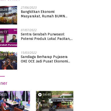
27/06/2023
03:29
Bangkitkan Ekonomi
Masyarakat, Rumah BUMN
Pacitan Pamerkan Puluhan
Produk UMKM Binaan
07/07/2022
38:13
Sentra Gerabah Purwoasri:
Potensi Produk Lokal Pacitan,
Kualitas Nasional
15/03/2022
03:39
Sandiaga Berharap Pujasera
OKE OCE Jadi Pusat Ekonomi
Baru di Pacitan
iner
04:25
04:49