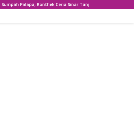
a, Ronthek Ceria Sinar Tanjung Hibur Masyarakat Pacitan di 