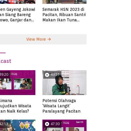
en Gayeng Jokowi
Semarak HSN 2023 di
n Siang Bareng
Pacitan, Ribuan Santri
owo, Ganjar dan
Makan Ikan Tuna
s
Super Jumbo
View More
cast
39:20
49:51
aimana
Potensi Olahraga
ujudkan Wisata
‘Wisata Langit’
tan Naik Kelas?
Paralayang Pacitan
42:13
47:30