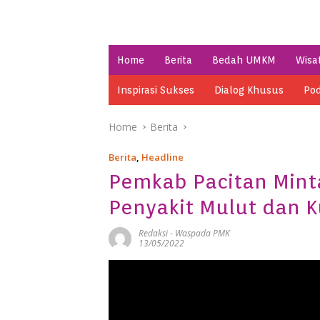
Home
Berita
Bedah UMKM
Wisa
Inspirasi Sukses
Dialog Khusus
Pod
Home
Berita
Berita
,
Headline
Pemkab Pacitan Mint
Penyakit Mulut dan 
Redaksi
-
Waspada PMK
13/05/2022