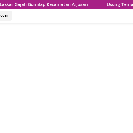
h Gumilap Kecamatan Arjosari
Usung Tema Sumpah Palap
u.com