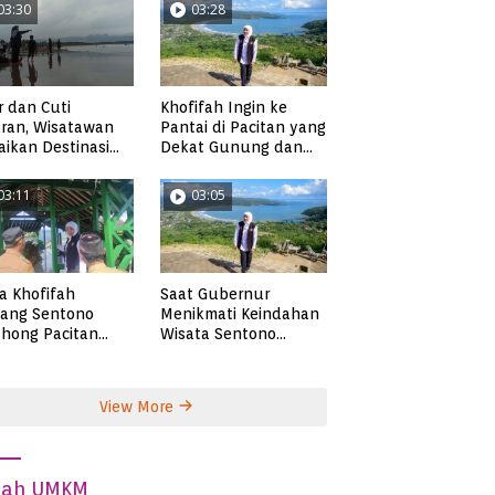
03:30
03:28
r dan Cuti
Khofifah Ingin ke
ran, Wisatawan
Pantai di Pacitan yang
ikan Destinasi
Dekat Gunung dan
ta di Pacitan
Persawahan, Pantai
Pangasan?
03:11
03:05
ta Khofifah
Saat Gubernur
tang Sentono
Menikmati Keindahan
hong Pacitan
Wisata Sentono
an Syekh Subakir
Genthong
View More
dah UMKM