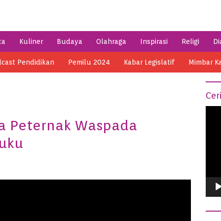
ta
Kuliner
Budaya
Olahraga
Inspirasi
Religi
Di
cast Pendidikan
Pemilu 2024
Kabar Legislatif
Mimbar K
Cer
Vide
a Peternak Waspada
Play
Kuku