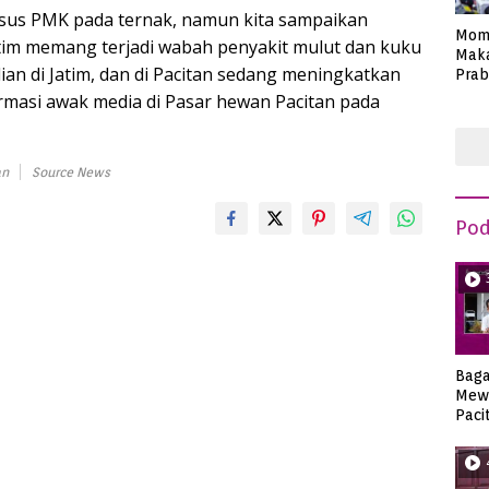
kasus PMK pada ternak, namun kita sampaikan
Mom
tim memang terjadi wabah penyakit mulut dan kuku
Maka
ian di Jatim, dan di Pacitan sedang meningkatkan
Prab
Anie
rmasi awak media di Pasar hewan Pacitan pada
an
Source News
Pod
Bag
Mew
Paci