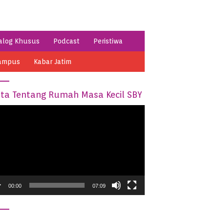
alog Khusus
Podcast
Peristiwa
ampus
Kabar Jatim
ita Tentang Rumah Masa Kecil SBY
o
er
00:00
07:09