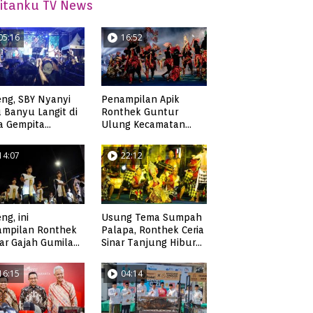
itanku TV News
05:16
16:52
ng, SBY Nyanyi
Penampilan Apik
 Banyu Langit di
Ronthek Guntur
a Gempita
Ulung Kecamatan
akarya Pacitan
Ngadirojo
14:07
22:12
ng, ini
Usung Tema Sumpah
ampilan Ronthek
Palapa, Ronthek Ceria
ar Gajah Gumilap
Sinar Tanjung Hibur
matan Arjosari
Masyarakat Pacitan di
FRP 2023
16:15
04:14