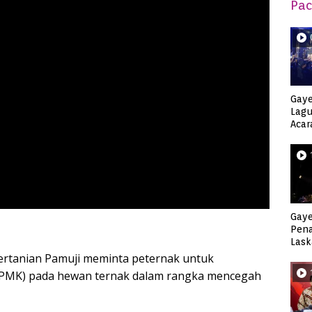
Pac
Gaye
Lagu
Acar
Djag
Gaye
Pen
Lask
Keca
ertanian Pamuji meminta peternak untuk
(PMK) pada hewan ternak dalam rangka mencegah