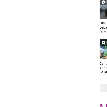
Libu
Leba
Rama
Wisa
Ceri
Ten
Gent
deng
Be