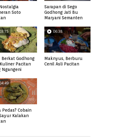
Nostalgia
Sarapan di Sego
neran Soto
Godhong Jati Bu
tan
Maryani Semanten
03:15
06:38
 Berkat Godhong
Maknyus, Berburu
, Kuliner Pacitan
Cenil Asli Pacitan
g Ngangeni
04:49
 Pedas? Cobain
 Sayur Kalakan
tan