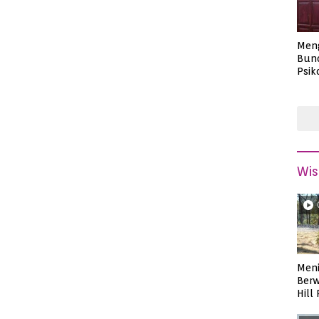
Men
Bund
Psik
Masa
Wis
Meni
Berw
Hill