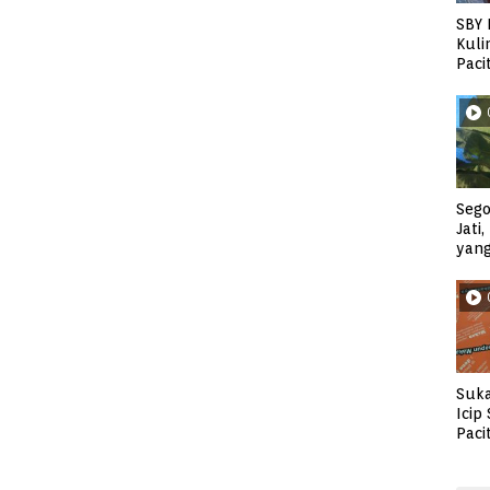
SBY 
Kuli
Paci
Sego
Jati
yan
Suka
Icip
Paci