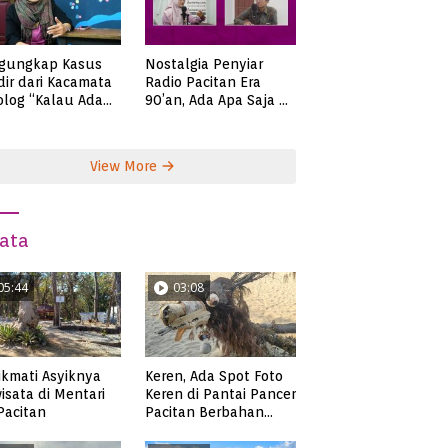
gungkap Kasus
Nostalgia Penyiar
ir dari Kacamata
Radio Pacitan Era
olog “Kalau Ada
90’an, Ada Apa Saja di
lah, Bicaralah..”
Zaman Itu?
View More
ata
05:44
03:08
kmati Asyiknya
Keren, Ada Spot Foto
isata di Mentari
Keren di Pantai Pancer
 Pacitan
Pacitan Berbahan
Sampah