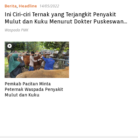
Berita
,
Headline
14/05/2022
Ini Ciri-ciri Ternak yang Terjangkit Penyakit
Mulut dan Kuku Menurut Dokter Puskeswan
Pacitan
Waspada PMK
04:24
Pemkab Pacitan Minta
Peternak Waspada Penyakit
Mulut dan Kuku