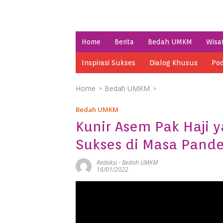
Home
Berita
Bedah UMKM
Wisa
Inspirasi Sukses
Dialog Khusus
Pod
Home
Bedah UMKM
Bedah UMKM
Kunir Asem Pak Haji y
Sukses di Masa Pand
Redaksi
-
Bedah UMKM
16/01/2022