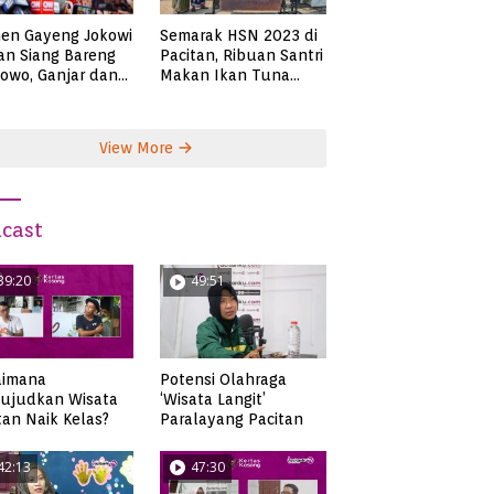
en Gayeng Jokowi
Semarak HSN 2023 di
n Siang Bareng
Pacitan, Ribuan Santri
owo, Ganjar dan
Makan Ikan Tuna
s
Super Jumbo
View More
cast
39:20
49:51
aimana
Potensi Olahraga
ujudkan Wisata
‘Wisata Langit’
tan Naik Kelas?
Paralayang Pacitan
42:13
47:30