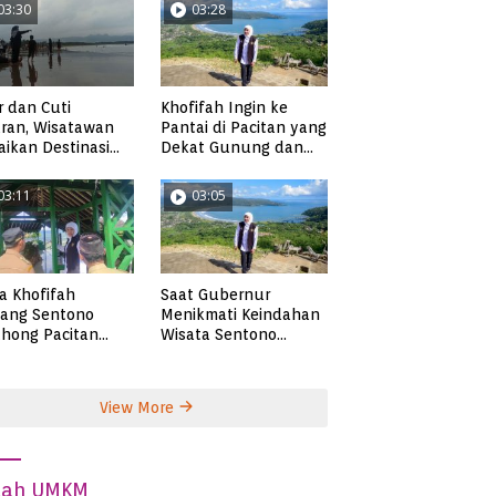
03:30
03:28
r dan Cuti
Khofifah Ingin ke
ran, Wisatawan
Pantai di Pacitan yang
ikan Destinasi
Dekat Gunung dan
ta di Pacitan
Persawahan, Pantai
Pangasan?
03:11
03:05
ta Khofifah
Saat Gubernur
tang Sentono
Menikmati Keindahan
hong Pacitan
Wisata Sentono
an Syekh Subakir
Genthong
View More
dah UMKM