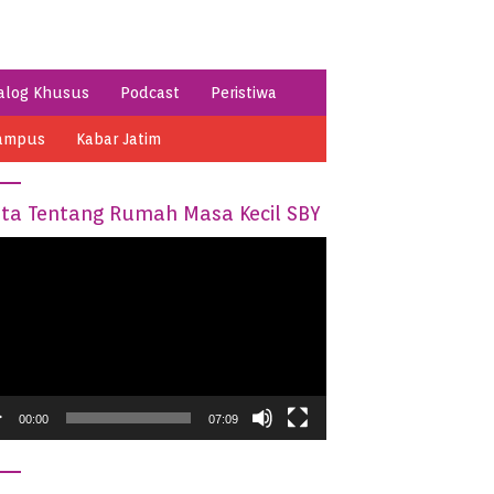
alog Khusus
Podcast
Peristiwa
ampus
Kabar Jatim
ita Tentang Rumah Masa Kecil SBY
o
er
00:00
07:09