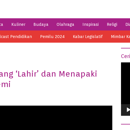
ta
Kuliner
Budaya
Olahraga
Inspirasi
Religi
Di
cast Pendidikan
Pemilu 2024
Kabar Legislatif
Mimbar K
Cer
Vide
ang ‘Lahir’ dan Menapaki
Play
emi