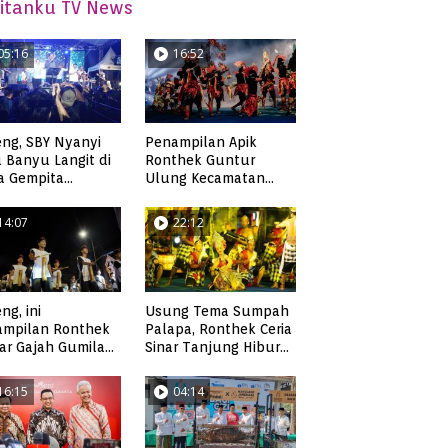
itanku TV News
05:16
16:52
ng, SBY Nyanyi
Penampilan Apik
 Banyu Langit di
Ronthek Guntur
a Gempita
Ulung Kecamatan
akarya Pacitan
Ngadirojo
14:07
22:12
ng, ini
Usung Tema Sumpah
ampilan Ronthek
Palapa, Ronthek Ceria
ar Gajah Gumilap
Sinar Tanjung Hibur
matan Arjosari
Masyarakat Pacitan di
FRP 2023
16:15
04:14