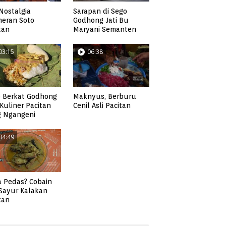
Nostalgia
Sarapan di Sego
neran Soto
Godhong Jati Bu
tan
Maryani Semanten
03:15
06:38
 Berkat Godhong
Maknyus, Berburu
, Kuliner Pacitan
Cenil Asli Pacitan
g Ngangeni
04:49
 Pedas? Cobain
 Sayur Kalakan
tan