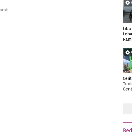
jarak
Libu
Leba
Rama
Wisa
Ceri
Ten
Gent
deng
Be