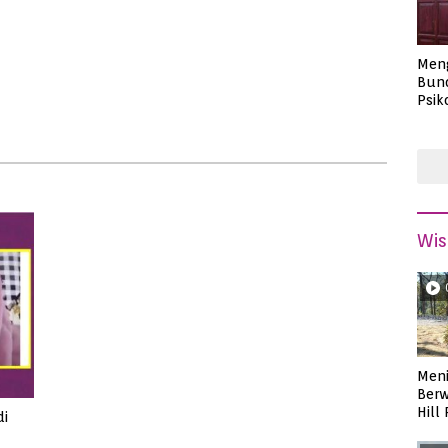
Men
Bund
Psik
Masa
Wis
Meni
Berw
Hill
di