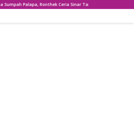
a, Ronthek Ceria Sinar Tanjung Hibur Masyarakat Pacitan di 