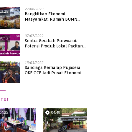
27/06/2023
03:29
Bangkitkan Ekonomi
Masyarakat, Rumah BUMN
Pacitan Pamerkan Puluhan
Produk UMKM Binaan
07/07/2022
38:13
Sentra Gerabah Purwoasri:
Potensi Produk Lokal Pacitan,
Kualitas Nasional
15/03/2022
03:39
Sandiaga Berharap Pujasera
OKE OCE Jadi Pusat Ekonomi
Baru di Pacitan
iner
04:25
04:49