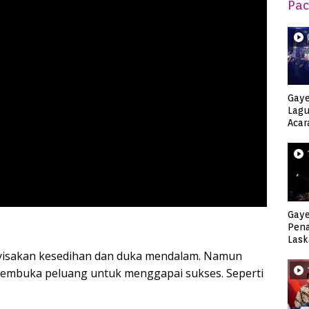
Pac
Gaye
Lagu
Acar
Djag
Gaye
Pen
Lask
Keca
yisakan kesedihan dan duka mendalam. Namun
membuka peluang untuk menggapai sukses. Seperti