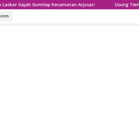
h Gumilap Kecamatan Arjosari
Usung Tema Sumpah Palap
u.com