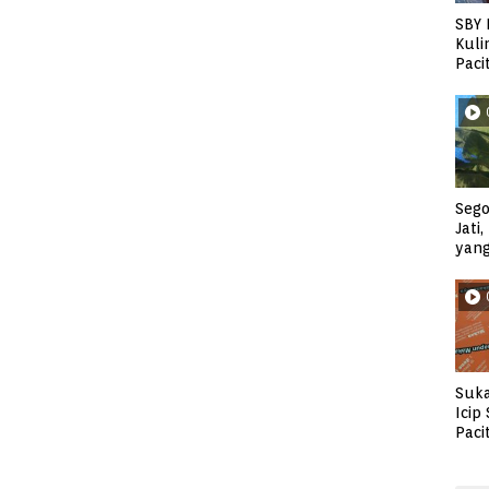
SBY 
Kuli
Paci
Sego
Jati
yan
Suka
Icip
Paci