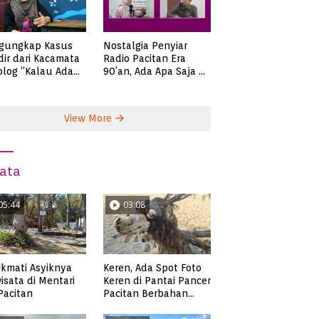
gungkap Kasus
Nostalgia Penyiar
ir dari Kacamata
Radio Pacitan Era
olog “Kalau Ada
90’an, Ada Apa Saja di
lah, Bicaralah..”
Zaman Itu?
View More
ata
05:44
03:08
kmati Asyiknya
Keren, Ada Spot Foto
isata di Mentari
Keren di Pantai Pancer
 Pacitan
Pacitan Berbahan
Sampah