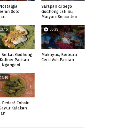
Nostalgia
Sarapan di Sego
neran Soto
Godhong Jati Bu
tan
Maryani Semanten
03:15
06:38
 Berkat Godhong
Maknyus, Berburu
, Kuliner Pacitan
Cenil Asli Pacitan
g Ngangeni
04:49
 Pedas? Cobain
 Sayur Kalakan
tan