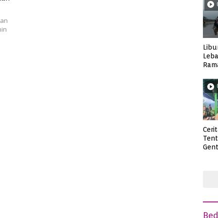
kan
nin
Libu
Leba
Rama
Wisa
Ceri
Ten
Gent
deng
Be