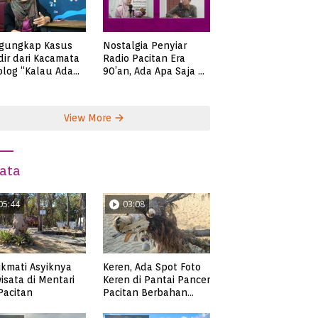
gungkap Kasus
Nostalgia Penyiar
ir dari Kacamata
Radio Pacitan Era
olog “Kalau Ada
90’an, Ada Apa Saja di
lah, Bicaralah..”
Zaman Itu?
View More
ata
05:44
03:08
kmati Asyiknya
Keren, Ada Spot Foto
isata di Mentari
Keren di Pantai Pancer
 Pacitan
Pacitan Berbahan
Sampah