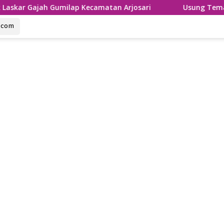
h Gumilap Kecamatan Arjosari
Usung Tema Sumpah Palap
u.com