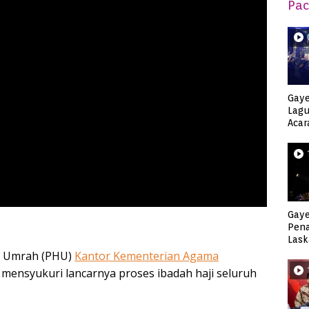
Pac
Gaye
Lagu
Acar
Djag
Gaye
Pen
Lask
Keca
 Umrah (PHU)
Kantor Kementerian Agama
ensyukuri lancarnya proses ibadah haji seluruh