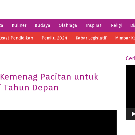
ta
Kuliner
Budaya
Olahraga
Inspirasi
Religi
Di
cast Pendidikan
Pemilu 2024
Kabar Legislatif
Mimbar K
Cer
Vide
U Kemenag Pacitan untuk
Play
i Tahun Depan