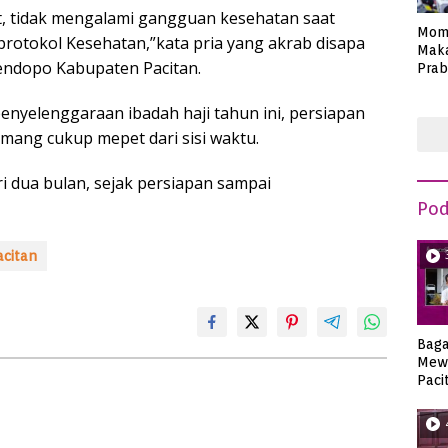
, tidak mengalami gangguan kesehatan saat
Mom
protokol Kesehatan,”kata pria yang akrab disapa
Maka
Pendopo Kabupaten Pacitan.
Prab
Anie
enyelenggaraan ibadah haji tahun ini, persiapan
ang cukup mepet dari sisi waktu.
 dua bulan, sejak persiapan sampai
Pod
citan
Bag
Mew
Paci