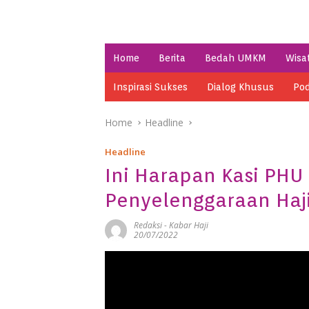
Home
Berita
Bedah UMKM
Wisa
Inspirasi Sukses
Dialog Khusus
Pod
Home
Headline
Headline
Ini Harapan Kasi PH
Penyelenggaraan Haj
Redaksi
-
Kabar Haji
20/07/2022