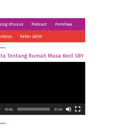
alog Khusus
Podcast
Peristiwa
ampus
Kabar Jatim
ita Tentang Rumah Masa Kecil SBY
o
er
00:00
07:09