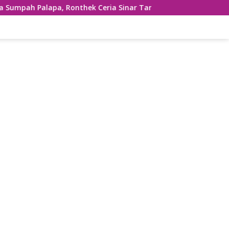
a, Ronthek Ceria Sinar Tanjung Hibur Masyarakat Pacitan di 