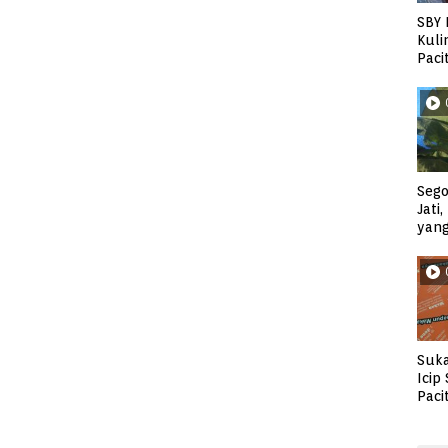
SBY 
Kuli
Paci
Sego
Jati
yan
Suka
Icip
Paci