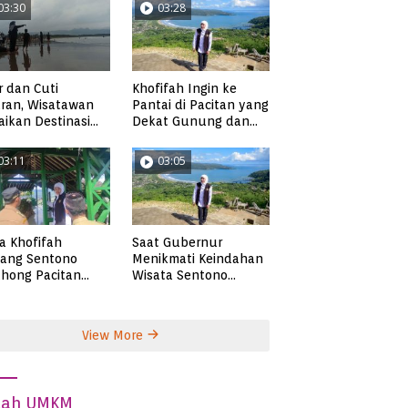
03:30
03:28
r dan Cuti
Khofifah Ingin ke
ran, Wisatawan
Pantai di Pacitan yang
ikan Destinasi
Dekat Gunung dan
ta di Pacitan
Persawahan, Pantai
Pangasan?
03:11
03:05
ta Khofifah
Saat Gubernur
tang Sentono
Menikmati Keindahan
hong Pacitan
Wisata Sentono
an Syekh Subakir
Genthong
View More
dah UMKM