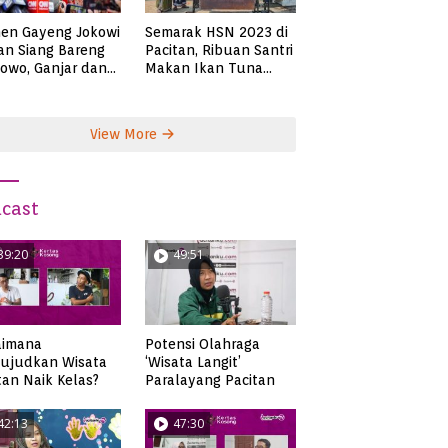
en Gayeng Jokowi
Semarak HSN 2023 di
n Siang Bareng
Pacitan, Ribuan Santri
owo, Ganjar dan
Makan Ikan Tuna
s
Super Jumbo
View More
cast
39:20
49:51
aimana
Potensi Olahraga
ujudkan Wisata
‘Wisata Langit’
tan Naik Kelas?
Paralayang Pacitan
42:13
47:30