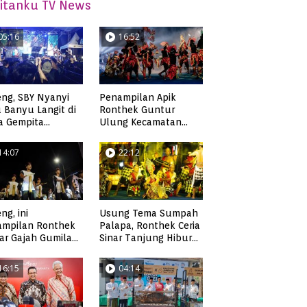
itanku TV News
05:16
16:52
ng, SBY Nyanyi
Penampilan Apik
 Banyu Langit di
Ronthek Guntur
a Gempita
Ulung Kecamatan
akarya Pacitan
Ngadirojo
14:07
22:12
ng, ini
Usung Tema Sumpah
ampilan Ronthek
Palapa, Ronthek Ceria
ar Gajah Gumilap
Sinar Tanjung Hibur
matan Arjosari
Masyarakat Pacitan di
FRP 2023
16:15
04:14