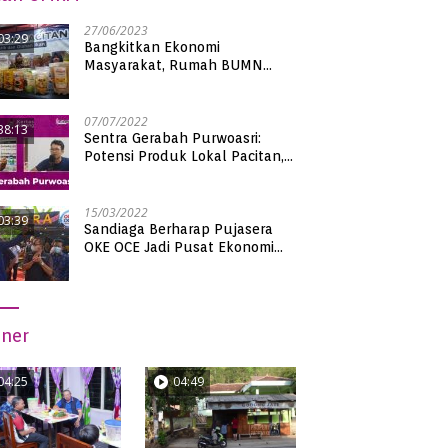
27/06/2023
03:29
Bangkitkan Ekonomi
Masyarakat, Rumah BUMN
Pacitan Pamerkan Puluhan
Produk UMKM Binaan
07/07/2022
38:13
Sentra Gerabah Purwoasri:
Potensi Produk Lokal Pacitan,
Kualitas Nasional
15/03/2022
03:39
Sandiaga Berharap Pujasera
OKE OCE Jadi Pusat Ekonomi
Baru di Pacitan
iner
04:25
04:49