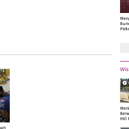
Men
Bund
Psik
Masa
Wis
Meni
Berw
Hill
nah