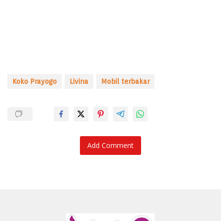
Koko Prayogo
Livina
Mobil terbakar
Add Comment