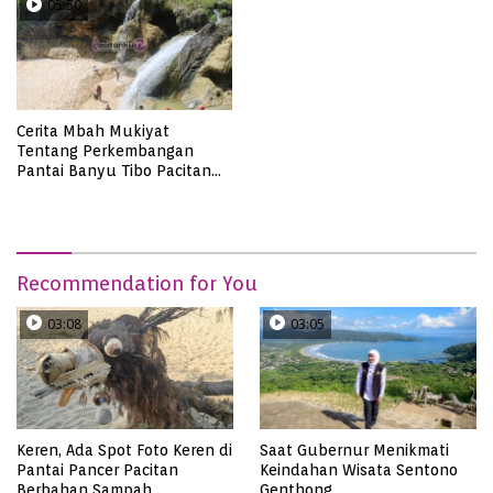
05:50
Cerita Mbah Mukiyat
Tentang Perkembangan
Pantai Banyu Tibo Pacitan
yang Semakin Ramai
Recommendation for You
03:08
03:05
Keren, Ada Spot Foto Keren di
Saat Gubernur Menikmati
Pantai Pancer Pacitan
Keindahan Wisata Sentono
Berbahan Sampah
Genthong