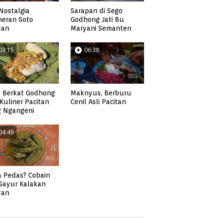
Nostalgia
Sarapan di Sego
neran Soto
Godhong Jati Bu
tan
Maryani Semanten
03:15
06:38
 Berkat Godhong
Maknyus, Berburu
, Kuliner Pacitan
Cenil Asli Pacitan
g Ngangeni
04:49
 Pedas? Cobain
 Sayur Kalakan
tan