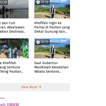
03:30
03:28
r dan Cuti
Khofifah Ingin ke
ran, Wisatawan
Pantai di Pacitan yang
ikan Destinasi
Dekat Gunung dan
ta di Pacitan
Persawahan, Pantai
Pangasan?
03:11
03:05
ta Khofifah
Saat Gubernur
tang Sentono
Menikmati Keindahan
hong Pacitan
Wisata Sentono
an Syekh Subakir
Genthong
View More
dah UMKM