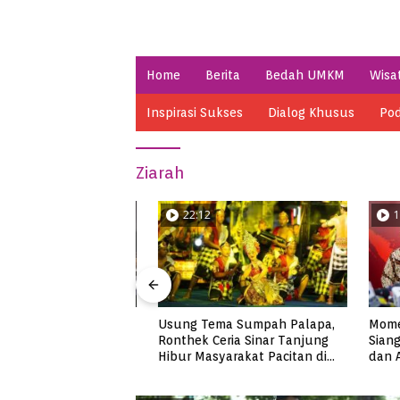
Home
Berita
Bedah UMKM
Wisa
Inspirasi Sukses
Dialog Khusus
Pod
Ziarah
22:12
16:15
 Penampilan
Usung Tema Sumpah Palapa,
Momen G
kar Gajah Gumilap
Ronthek Ceria Sinar Tanjung
Siang Ba
rjosari
Hibur Masyarakat Pacitan di
dan Anie
FRP 2023