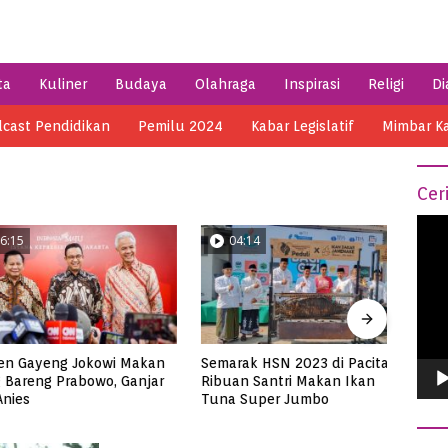
ta
Kuliner
Budaya
Olahraga
Inspirasi
Religi
Di
cast Pendidikan
Pemilu 2024
Kabar Legislatif
Mimbar K
Cer
Vide
04:14
0
Play
ayeng Jokowi Makan
Semarak HSN 2023 di Pacitan,
Menik
reng Prabowo, Ganjar
Ribuan Santri Makan Ikan
di Me
s
Tuna Super Jumbo