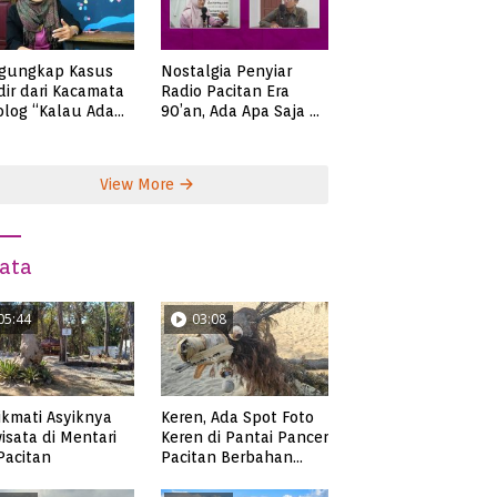
gungkap Kasus
Nostalgia Penyiar
ir dari Kacamata
Radio Pacitan Era
olog “Kalau Ada
90’an, Ada Apa Saja di
lah, Bicaralah..”
Zaman Itu?
View More
ata
05:44
03:08
kmati Asyiknya
Keren, Ada Spot Foto
isata di Mentari
Keren di Pantai Pancer
 Pacitan
Pacitan Berbahan
Sampah