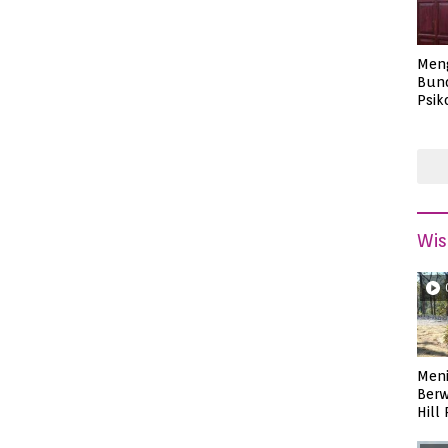
Men
Bund
Psik
Masa
Wis
Meni
Berw
Hill