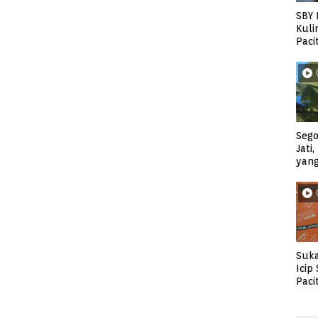
SBY 
Kuli
Paci
Sego
Jati
yan
Suka
Icip
Paci