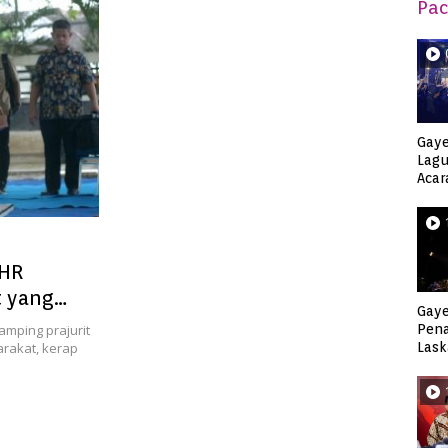
Pac
Gaye
Lagu
Acar
Djag
 HR
t yang
Gaye
amping prajurit
Pen
arakat, kerap
Lask
Keca