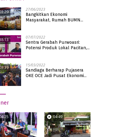
27/06/2023
03:29
Bangkitkan Ekonomi
Masyarakat, Rumah BUMN
Pacitan Pamerkan Puluhan
Produk UMKM Binaan
07/07/2022
38:13
Sentra Gerabah Purwoasri:
Potensi Produk Lokal Pacitan,
Kualitas Nasional
15/03/2022
03:39
Sandiaga Berharap Pujasera
OKE OCE Jadi Pusat Ekonomi
Baru di Pacitan
iner
04:25
04:49