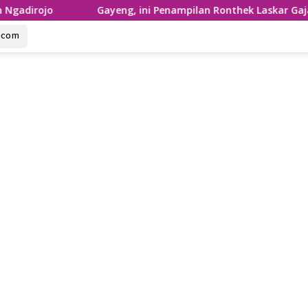
Gayeng, ini Penampilan Ronthek Laskar Gajah Gumilap Ke
u.com