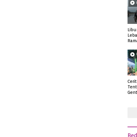
Libu
Leba
Rama
Wisa
Ceri
Ten
Gent
deng
Be