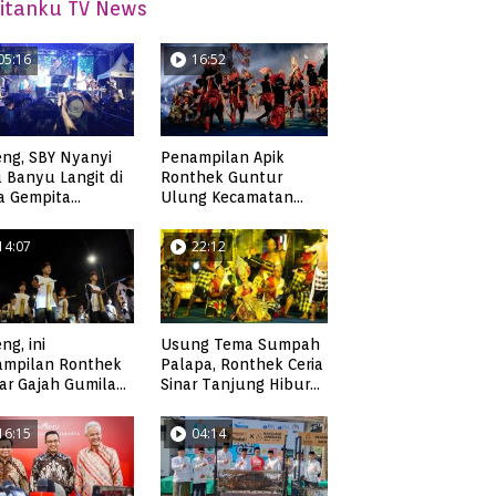
itanku TV News
05:16
16:52
ng, SBY Nyanyi
Penampilan Apik
 Banyu Langit di
Ronthek Guntur
a Gempita
Ulung Kecamatan
akarya Pacitan
Ngadirojo
14:07
22:12
ng, ini
Usung Tema Sumpah
ampilan Ronthek
Palapa, Ronthek Ceria
ar Gajah Gumilap
Sinar Tanjung Hibur
matan Arjosari
Masyarakat Pacitan di
FRP 2023
16:15
04:14