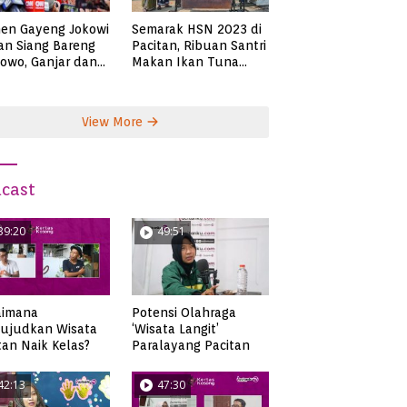
en Gayeng Jokowi
Semarak HSN 2023 di
n Siang Bareng
Pacitan, Ribuan Santri
owo, Ganjar dan
Makan Ikan Tuna
s
Super Jumbo
View More
cast
39:20
49:51
aimana
Potensi Olahraga
ujudkan Wisata
‘Wisata Langit’
tan Naik Kelas?
Paralayang Pacitan
42:13
47:30