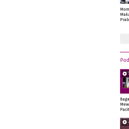
Mom
Maka
Prab
Anie
Pod
Bag
Mew
Paci