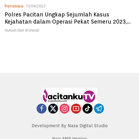
Peristiwa
15/04/2023
Polres Pacitan Ungkap Sejumlah Kasus
Kejahatan dalam Operasi Pekat Semeru 2023,
dari Kasus Judi, Curanmor Hingga Pencabulan
Hukum Dan Kriminal
Development By Nasa Digital Studio
Non AMP Version