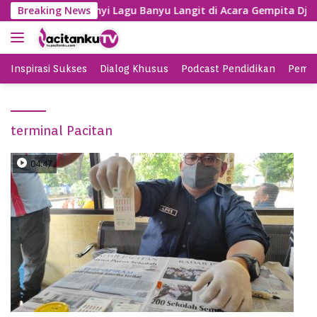
S
Gayeng, SBY Nyanyi Lagu Banyu Langit di Acara Gempita Djag
Breaking News
k
i
p
t
Inspirasi Sukses
Dialog Khusus
Podcast Pendidikan
Pemil
o
c
o
terminal Pacitan
n
t
e
04:47
n
t