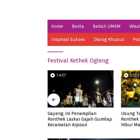
Home
Berita
Bedah UMKM
Wisa
Inspirasi Sukses
Dialog Khusus
Pod
Festival Kethek Ogleng
14:07
22:12
Apik Ronthek
Gayeng, ini Penampilan
Usung T
ng Kecamatan
Ronthek Laskar Gajah Gumilap
Ronthek 
Kecamatan Arjosari
Hibur Ma
FRP 202