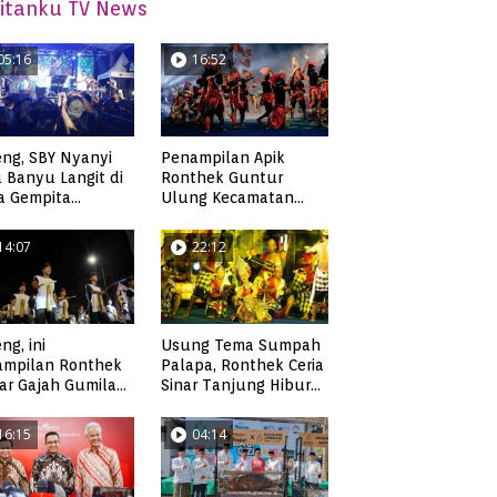
itanku TV News
05:16
16:52
ng, SBY Nyanyi
Penampilan Apik
 Banyu Langit di
Ronthek Guntur
a Gempita
Ulung Kecamatan
akarya Pacitan
Ngadirojo
14:07
22:12
ng, ini
Usung Tema Sumpah
ampilan Ronthek
Palapa, Ronthek Ceria
ar Gajah Gumilap
Sinar Tanjung Hibur
matan Arjosari
Masyarakat Pacitan di
FRP 2023
16:15
04:14