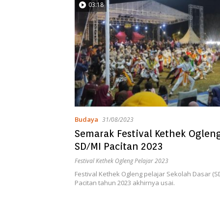
03:18
Budaya
31/08/2023
Semarak Festival Kethek Ogleng
SD/MI Pacitan 2023
Festival Kethek Ogleng Pelajar 2023
Festival Kethek Ogleng pelajar Sekolah Dasar (
Pacitan tahun 2023 akhirnya usai.