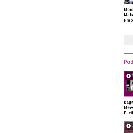
Mom
Maka
Prab
Anie
Pod
Bag
Mew
Paci