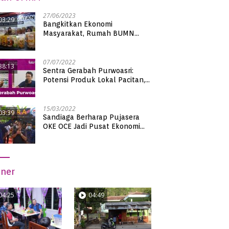
27/06/2023
03:29
Bangkitkan Ekonomi
Masyarakat, Rumah BUMN
Pacitan Pamerkan Puluhan
Produk UMKM Binaan
07/07/2022
38:13
Sentra Gerabah Purwoasri:
Potensi Produk Lokal Pacitan,
Kualitas Nasional
15/03/2022
03:39
Sandiaga Berharap Pujasera
OKE OCE Jadi Pusat Ekonomi
Baru di Pacitan
iner
04:25
04:49