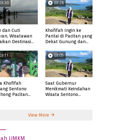
03:30
03:28
r dan Cuti
Khofifah Ingin ke
ran, Wisatawan
Pantai di Pacitan yang
ikan Destinasi
Dekat Gunung dan
ta di Pacitan
Persawahan, Pantai
Pangasan?
03:11
03:05
ta Khofifah
Saat Gubernur
tang Sentono
Menikmati Keindahan
hong Pacitan
Wisata Sentono
an Syekh Subakir
Genthong
View More
dah UMKM