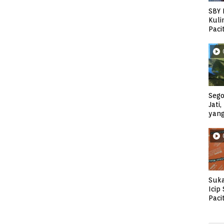
SBY 
Kuli
Paci
Sego
Jati
yan
Suka
Icip
Paci