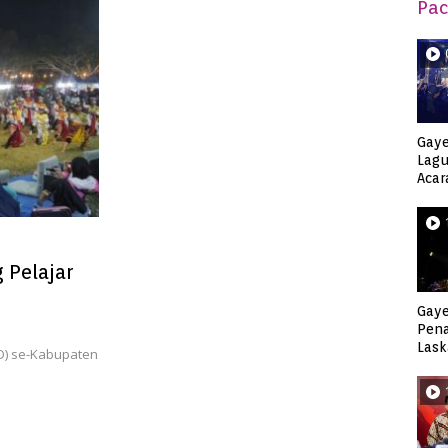
Pac
Gaye
Lagu
Acar
Djag
 Pelajar
Gaye
Pen
Lask
SD) se-Kabupaten
Keca