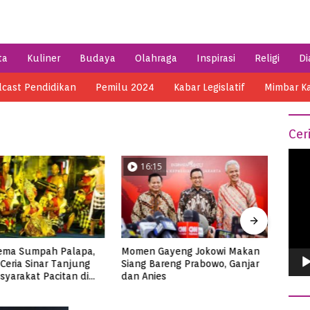
ta
Kuliner
Budaya
Olahraga
Inspirasi
Religi
Di
cast Pendidikan
Pemilu 2024
Kabar Legislatif
Mimbar K
Cer
Vide
16:15
0
Play
ema Sumpah Palapa,
Momen Gayeng Jokowi Makan
Semar
Ceria Sinar Tanjung
Siang Bareng Prabowo, Ganjar
Ribua
syarakat Pacitan di
dan Anies
Tuna
3