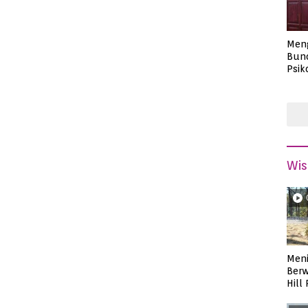
Men
Bund
Psik
Masa
Wis
Meni
Berw
Hill