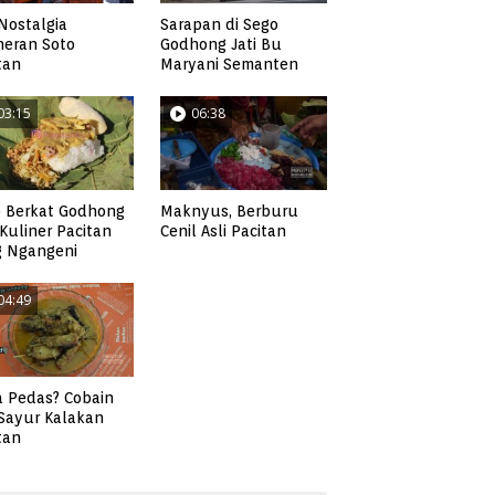
Nostalgia
Sarapan di Sego
neran Soto
Godhong Jati Bu
tan
Maryani Semanten
03:15
06:38
 Berkat Godhong
Maknyus, Berburu
, Kuliner Pacitan
Cenil Asli Pacitan
g Ngangeni
04:49
 Pedas? Cobain
 Sayur Kalakan
tan