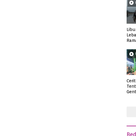
Libu
Leba
Rama
Wisa
Ceri
Ten
Gent
deng
Be