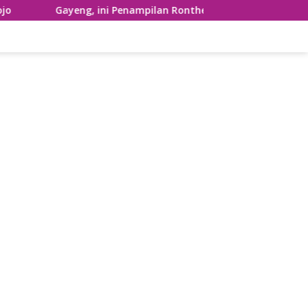
yeng, ini Penampilan Ronthek Laskar Gajah Gumilap Kecamatan