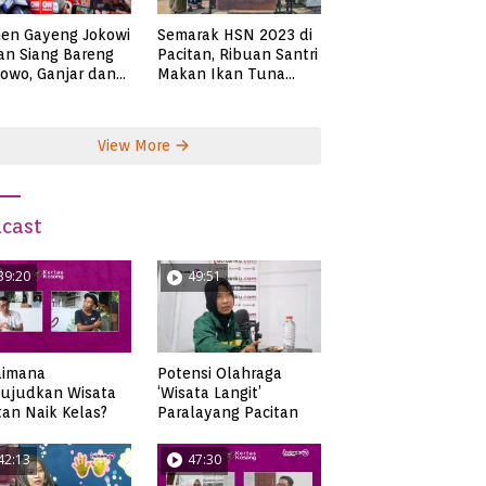
en Gayeng Jokowi
Semarak HSN 2023 di
n Siang Bareng
Pacitan, Ribuan Santri
owo, Ganjar dan
Makan Ikan Tuna
s
Super Jumbo
View More
cast
39:20
49:51
aimana
Potensi Olahraga
ujudkan Wisata
‘Wisata Langit’
tan Naik Kelas?
Paralayang Pacitan
42:13
47:30