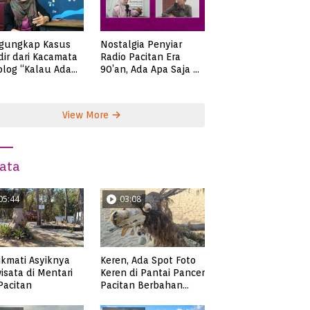
gungkap Kasus
Nostalgia Penyiar
ir dari Kacamata
Radio Pacitan Era
olog “Kalau Ada
90’an, Ada Apa Saja di
lah, Bicaralah..”
Zaman Itu?
View More
ata
05:44
03:08
kmati Asyiknya
Keren, Ada Spot Foto
isata di Mentari
Keren di Pantai Pancer
 Pacitan
Pacitan Berbahan
Sampah