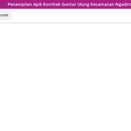
n Apik Ronthek Guntur Ulung Kecamatan Ngadirojo
Ga
u.com