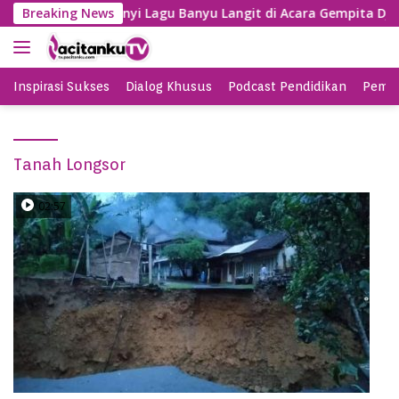
S
Gayeng, SBY Nyanyi Lagu Banyu Langit di Acara Gempita Djag
Breaking News
k
i
p
t
Inspirasi Sukses
Dialog Khusus
Podcast Pendidikan
Pemil
o
c
o
Tanah Longsor
n
t
e
02:57
n
t