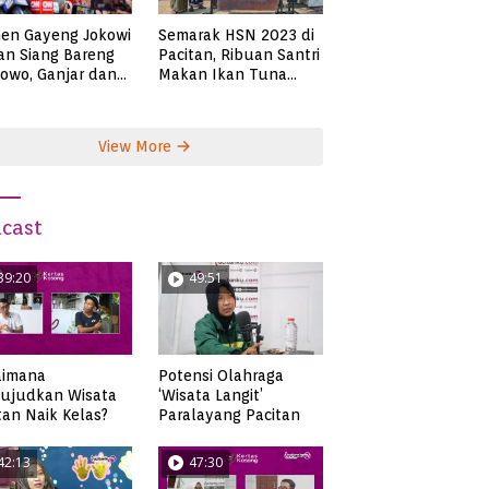
en Gayeng Jokowi
Semarak HSN 2023 di
n Siang Bareng
Pacitan, Ribuan Santri
owo, Ganjar dan
Makan Ikan Tuna
s
Super Jumbo
View More
cast
39:20
49:51
aimana
Potensi Olahraga
ujudkan Wisata
‘Wisata Langit’
tan Naik Kelas?
Paralayang Pacitan
42:13
47:30