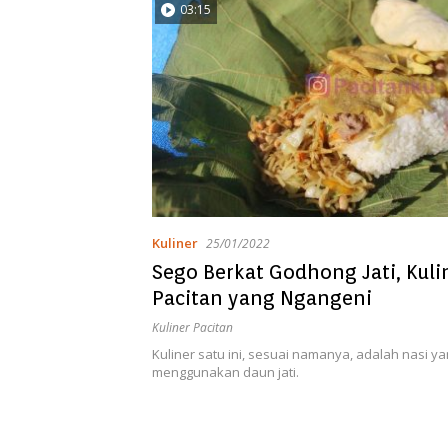
03:15
Kuliner
25/01/2022
Sego Berkat Godhong Jati, Kuli
Pacitan yang Ngangeni
Kuliner Pacitan
Kuliner satu ini, sesuai namanya, adalah nasi y
menggunakan daun jati.