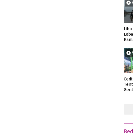
Libu
Leba
Rama
Wisa
Ceri
Ten
Gent
deng
Be