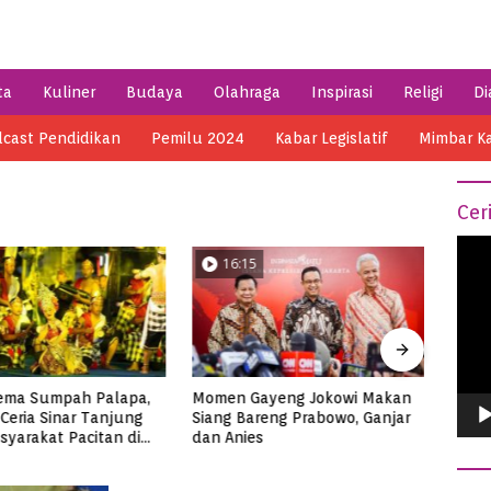
ta
Kuliner
Budaya
Olahraga
Inspirasi
Religi
Di
cast Pendidikan
Pemilu 2024
Kabar Legislatif
Mimbar K
Cer
Vide
5
04:14
Play
ayeng Jokowi Makan
Semarak HSN 2023 di Pacitan,
Meni
areng Prabowo, Ganjar
Ribuan Santri Makan Ikan
di Me
es
Tuna Super Jumbo