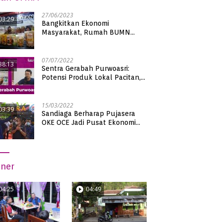
27/06/2023
03:29
Bangkitkan Ekonomi
Masyarakat, Rumah BUMN
Pacitan Pamerkan Puluhan
Produk UMKM Binaan
07/07/2022
38:13
Sentra Gerabah Purwoasri:
Potensi Produk Lokal Pacitan,
Kualitas Nasional
15/03/2022
03:39
Sandiaga Berharap Pujasera
OKE OCE Jadi Pusat Ekonomi
Baru di Pacitan
iner
04:25
04:49