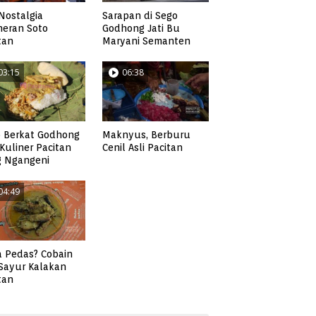
Nostalgia
Sarapan di Sego
neran Soto
Godhong Jati Bu
tan
Maryani Semanten
03:15
06:38
Maknyus, Berburu
 Berkat Godhong
Cenil Asli Pacitan
, Kuliner Pacitan
g Ngangeni
04:49
 Pedas? Cobain
 Sayur Kalakan
tan