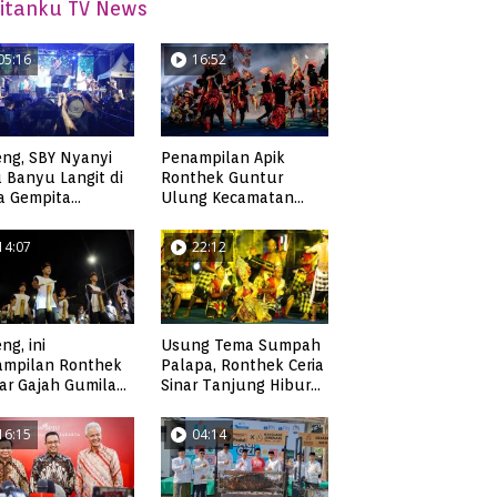
itanku TV News
05:16
16:52
ng, SBY Nyanyi
Penampilan Apik
 Banyu Langit di
Ronthek Guntur
a Gempita
Ulung Kecamatan
akarya Pacitan
Ngadirojo
14:07
22:12
ng, ini
Usung Tema Sumpah
ampilan Ronthek
Palapa, Ronthek Ceria
ar Gajah Gumilap
Sinar Tanjung Hibur
matan Arjosari
Masyarakat Pacitan di
FRP 2023
16:15
04:14