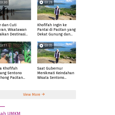
03:30
03:28
r dan Cuti
Khofifah Ingin ke
ran, Wisatawan
Pantai di Pacitan yang
ikan Destinasi
Dekat Gunung dan
ta di Pacitan
Persawahan, Pantai
Pangasan?
03:11
03:05
ta Khofifah
Saat Gubernur
tang Sentono
Menikmati Keindahan
hong Pacitan
Wisata Sentono
an Syekh Subakir
Genthong
View More
dah UMKM