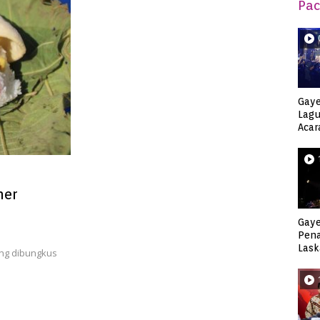
Pac
Gaye
Lagu
Acar
Djag
ner
Gaye
Pen
Lask
ang dibungkus
Keca