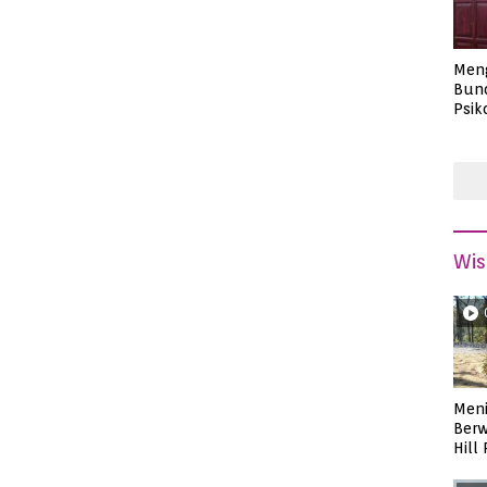
Men
Bund
Psik
Masa
Wis
Meni
Berw
Hill