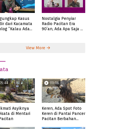
gungkap Kasus
Nostalgia Penyiar
ir dari Kacamata
Radio Pacitan Era
olog “Kalau Ada
90’an, Ada Apa Saja di
lah, Bicaralah..”
Zaman Itu?
View More
ata
05:44
03:08
kmati Asyiknya
Keren, Ada Spot Foto
isata di Mentari
Keren di Pantai Pancer
 Pacitan
Pacitan Berbahan
Sampah