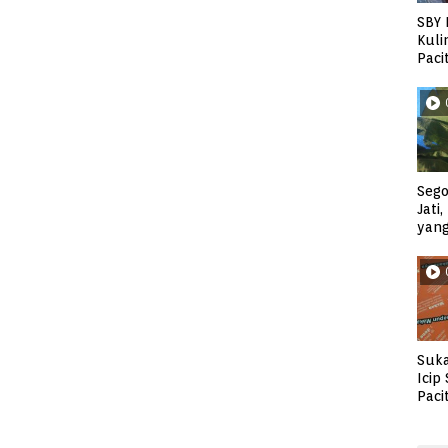
SBY 
Kuli
Paci
Sego
Jati
yan
Suka
Icip
Paci