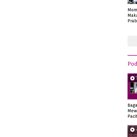
Mom
Maka
Prab
Anie
Pod
Bag
Mew
Paci