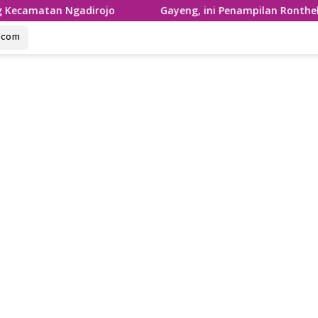
gadirojo
Gayeng, ini Penampilan Ronthek Laskar Gaja
u.com