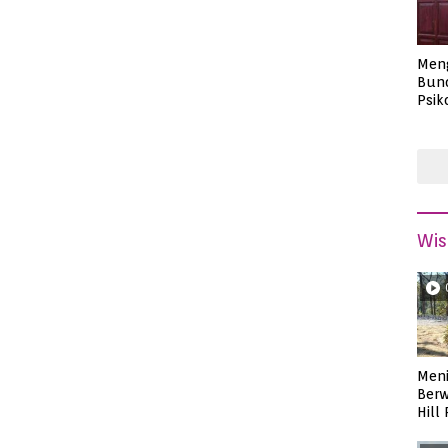
Men
Bund
Psik
Masa
Wis
Meni
Berw
Hill