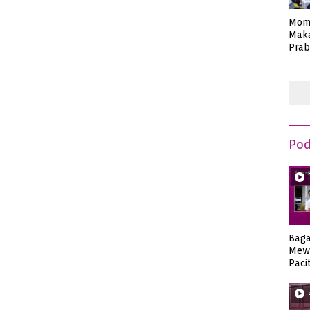
Mom
Maka
Prab
Anie
Pod
Bag
Mew
Paci