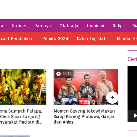
ta
Kuliner
Budaya
Olahraga
Inspirasi
Religi
Di
cast Pendidikan
Pemilu 2024
Kabar Legislatif
Mimbar K
Cer
Vide
04:14
0
Play
ayeng Jokowi Makan
Semarak HSN 2023 di Pacitan,
Menik
reng Prabowo, Ganjar
Ribuan Santri Makan Ikan
di Me
s
Tuna Super Jumbo