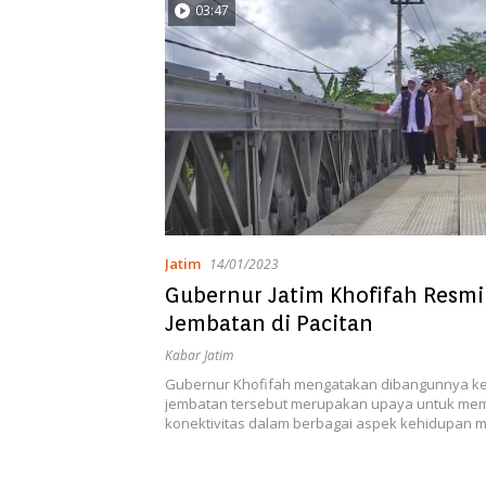
03:47
Jatim
14/01/2023
Gubernur Jatim Khofifah Resm
Jembatan di Pacitan
Kabar Jatim
Gubernur Khofifah mengatakan dibangunnya k
jembatan tersebut merupakan upaya untuk me
konektivitas dalam berbagai aspek kehidupan 