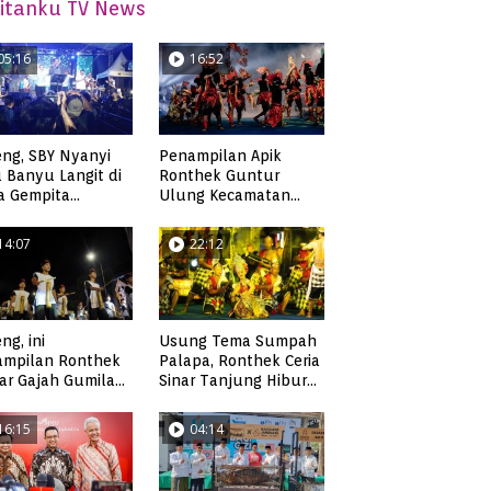
itanku TV News
05:16
16:52
ng, SBY Nyanyi
Penampilan Apik
 Banyu Langit di
Ronthek Guntur
a Gempita
Ulung Kecamatan
akarya Pacitan
Ngadirojo
14:07
22:12
ng, ini
Usung Tema Sumpah
ampilan Ronthek
Palapa, Ronthek Ceria
ar Gajah Gumilap
Sinar Tanjung Hibur
matan Arjosari
Masyarakat Pacitan di
FRP 2023
16:15
04:14