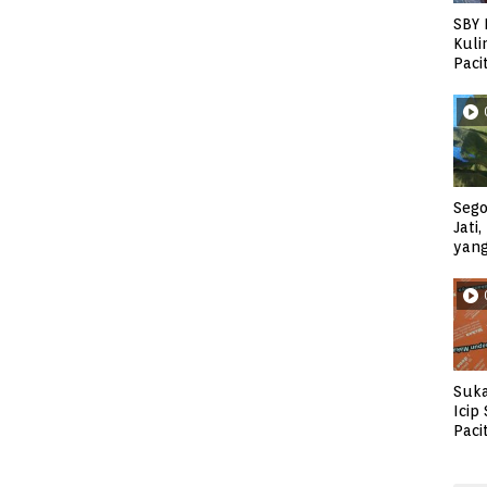
SBY 
Kuli
Paci
Sego
Jati
yan
Suka
Icip
Paci