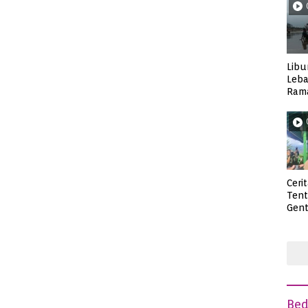
Libu
Leba
Rama
Wisa
Ceri
Ten
Gent
deng
Be