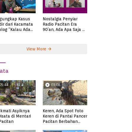
gungkap Kasus
Nostalgia Penyiar
ir dari Kacamata
Radio Pacitan Era
olog “Kalau Ada
90’an, Ada Apa Saja di
lah, Bicaralah..”
Zaman Itu?
View More
ata
05:44
03:08
kmati Asyiknya
Keren, Ada Spot Foto
isata di Mentari
Keren di Pantai Pancer
 Pacitan
Pacitan Berbahan
Sampah