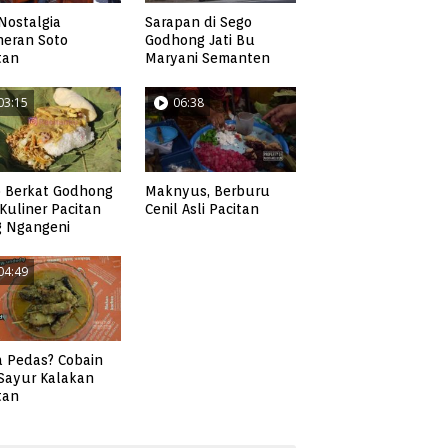
Nostalgia
Sarapan di Sego
neran Soto
Godhong Jati Bu
tan
Maryani Semanten
03:15
06:38
 Berkat Godhong
Maknyus, Berburu
, Kuliner Pacitan
Cenil Asli Pacitan
g Ngangeni
04:49
 Pedas? Cobain
 Sayur Kalakan
tan