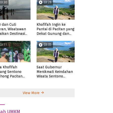
03:30
03:28
r dan Cuti
Khofifah Ingin ke
ran, Wisatawan
Pantai di Pacitan yang
ikan Destinasi
Dekat Gunung dan
ta di Pacitan
Persawahan, Pantai
Pangasan?
03:11
03:05
ta Khofifah
Saat Gubernur
tang Sentono
Menikmati Keindahan
hong Pacitan
Wisata Sentono
an Syekh Subakir
Genthong
View More
dah UMKM