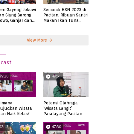
en Gayeng Jokowi
Semarak HSN 2023 di
n Siang Bareng
Pacitan, Ribuan Santri
owo, Ganjar dan
Makan Ikan Tuna
s
Super Jumbo
View More
cast
39:20
49:51
aimana
Potensi Olahraga
ujudkan Wisata
‘Wisata Langit’
tan Naik Kelas?
Paralayang Pacitan
42:13
47:30