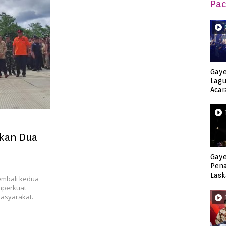
Pac
Gaye
Lagu
Acar
Djag
ikan Dua
Gaye
Pen
Lask
embali kedua
Keca
mperkuat
masyarakat.