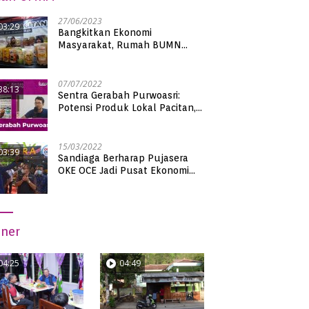
27/06/2023
03:29
Bangkitkan Ekonomi
Masyarakat, Rumah BUMN
Pacitan Pamerkan Puluhan
Produk UMKM Binaan
07/07/2022
38:13
Sentra Gerabah Purwoasri:
Potensi Produk Lokal Pacitan,
Kualitas Nasional
15/03/2022
03:39
Sandiaga Berharap Pujasera
OKE OCE Jadi Pusat Ekonomi
Baru di Pacitan
iner
04:25
04:49