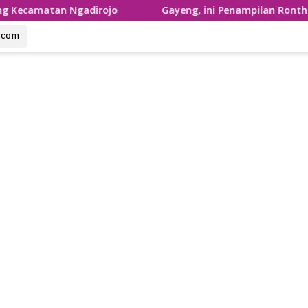
 Ngadirojo
Gayeng, ini Penampilan Ronthek Laskar Gaj
u.com