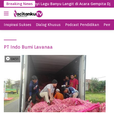
S
Gayeng, SBY Nyanyi Lagu Banyu Langit di Acara Gempita Djag
Breaking News
k
i
p
t
Inspirasi Sukses
Dialog Khusus
Podcast Pendidikan
Pemil
o
c
o
PT Indo Bumi Lavanaa
n
t
e
04:51
n
t