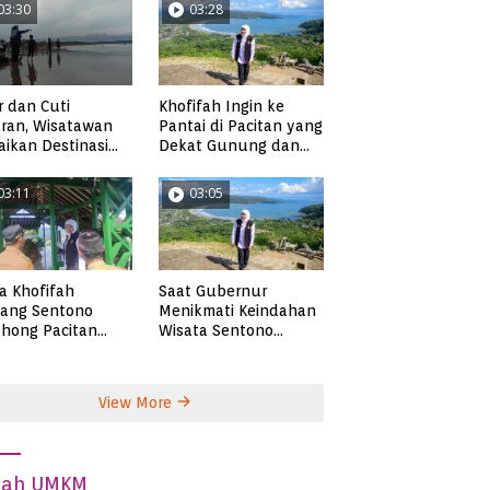
03:30
03:28
r dan Cuti
Khofifah Ingin ke
ran, Wisatawan
Pantai di Pacitan yang
ikan Destinasi
Dekat Gunung dan
ta di Pacitan
Persawahan, Pantai
Pangasan?
03:11
03:05
ta Khofifah
Saat Gubernur
tang Sentono
Menikmati Keindahan
hong Pacitan
Wisata Sentono
an Syekh Subakir
Genthong
View More
dah UMKM