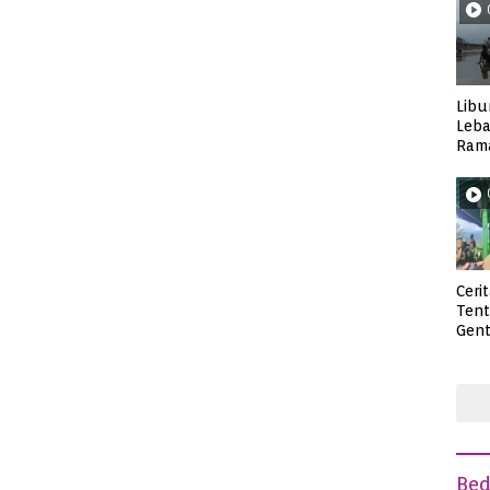
Libu
Leba
Rama
Wisa
Ceri
Ten
Gent
deng
Be