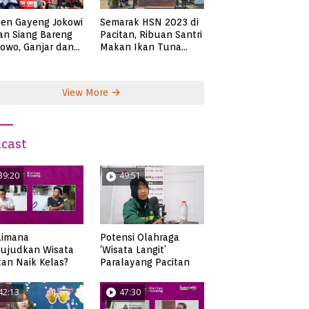
en Gayeng Jokowi
Semarak HSN 2023 di
n Siang Bareng
Pacitan, Ribuan Santri
owo, Ganjar dan
Makan Ikan Tuna
s
Super Jumbo
View More
cast
39:20
49:51
aimana
Potensi Olahraga
ujudkan Wisata
‘Wisata Langit’
tan Naik Kelas?
Paralayang Pacitan
42:13
47:30