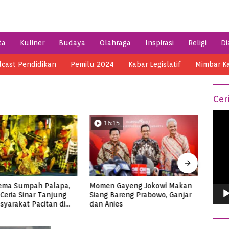
ta
Kuliner
Budaya
Olahraga
Inspirasi
Religi
Di
cast Pendidikan
Pemilu 2024
Kabar Legislatif
Mimbar K
Cer
Vide
16:15
0
Play
ema Sumpah Palapa,
Momen Gayeng Jokowi Makan
Semar
Ceria Sinar Tanjung
Siang Bareng Prabowo, Ganjar
Ribua
syarakat Pacitan di
dan Anies
Tuna
3