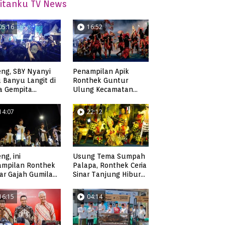
itanku TV News
05:16
16:52
ng, SBY Nyanyi
Penampilan Apik
 Banyu Langit di
Ronthek Guntur
a Gempita
Ulung Kecamatan
akarya Pacitan
Ngadirojo
14:07
22:12
ng, ini
Usung Tema Sumpah
ampilan Ronthek
Palapa, Ronthek Ceria
ar Gajah Gumilap
Sinar Tanjung Hibur
matan Arjosari
Masyarakat Pacitan di
FRP 2023
16:15
04:14