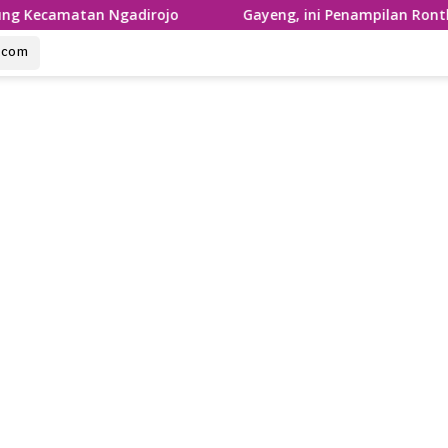
tan Ngadirojo
Gayeng, ini Penampilan Ronthek Laskar
u.com