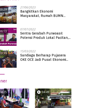
27/06/2023
03:29
Bangkitkan Ekonomi
Masyarakat, Rumah BUMN
Pacitan Pamerkan Puluhan
Produk UMKM Binaan
07/07/2022
38:13
Sentra Gerabah Purwoasri:
Potensi Produk Lokal Pacitan,
Kualitas Nasional
15/03/2022
03:39
Sandiaga Berharap Pujasera
OKE OCE Jadi Pusat Ekonomi
Baru di Pacitan
iner
04:25
04:49