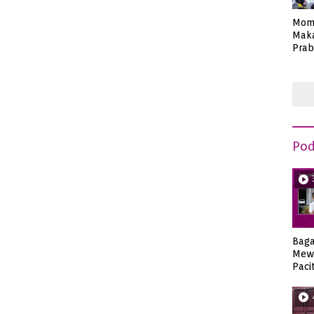
Mom
Maka
Prab
Anie
Pod
Bag
Mew
Paci