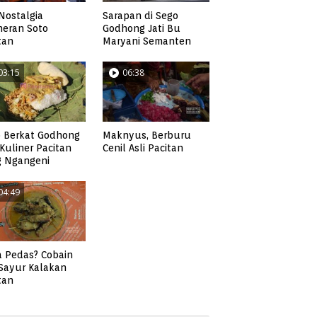
Nostalgia
Sarapan di Sego
neran Soto
Godhong Jati Bu
tan
Maryani Semanten
03:15
06:38
 Berkat Godhong
Maknyus, Berburu
, Kuliner Pacitan
Cenil Asli Pacitan
g Ngangeni
04:49
 Pedas? Cobain
 Sayur Kalakan
tan