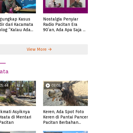
gungkap Kasus
Nostalgia Penyiar
ir dari Kacamata
Radio Pacitan Era
olog “Kalau Ada
90’an, Ada Apa Saja di
lah, Bicaralah..”
Zaman Itu?
View More
ata
05:44
03:08
kmati Asyiknya
Keren, Ada Spot Foto
isata di Mentari
Keren di Pantai Pancer
 Pacitan
Pacitan Berbahan
Sampah