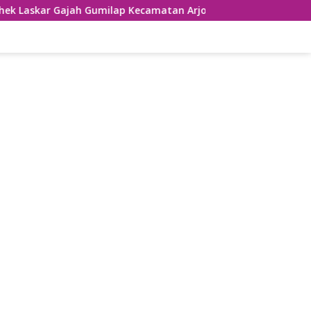
 Gajah Gumilap Kecamatan Arjosari
Usung Tema Sumpah 