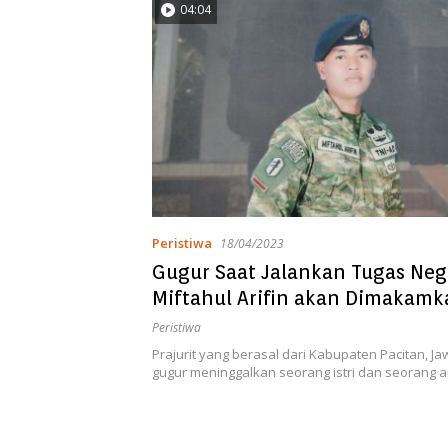
04:04
Peristiwa
18/04/2023
Gugur Saat Jalankan Tugas Neg
Miftahul Arifin akan Dimakamk
Pacitan
Peristiwa
Prajurit yang berasal dari Kabupaten Pacitan, Ja
gugur meninggalkan seorang istri dan seorang a