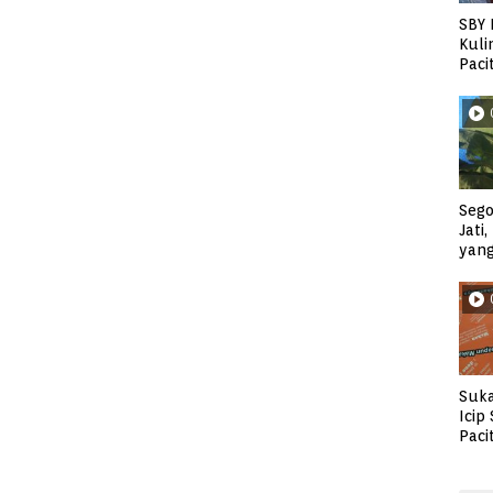
SBY 
Kuli
Paci
Sego
Jati
yan
Suka
Icip
Paci