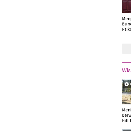
Men
Bund
Psik
Masa
Wis
Meni
Berw
Hill