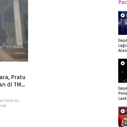
Pac
Gaye
Lagu
Acar
Djag
ara, Pratu
an di TMP
Gaye
Pen
Lask
wa Timur itu
Keca
nak.