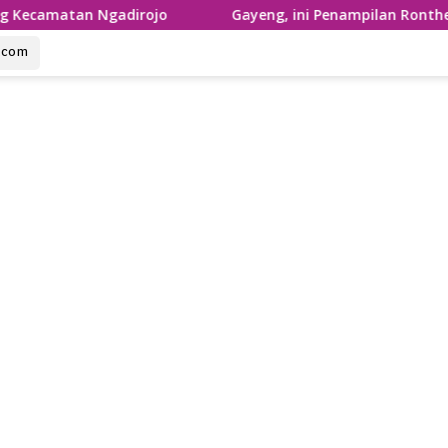
Ngadirojo
Gayeng, ini Penampilan Ronthek Laskar Gaja
u.com