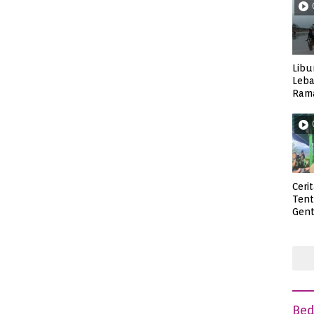
Libu
Leba
Rama
Wisa
Ceri
Ten
Gent
deng
Be