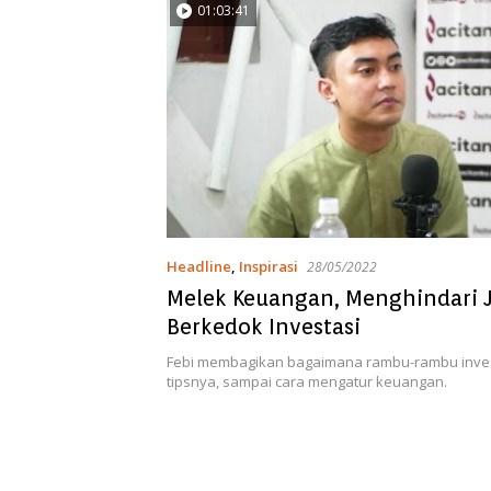
01:03:41
Headline
,
Inspirasi
28/05/2022
Melek Keuangan, Menghindari 
Berkedok Investasi
Febi membagikan bagaimana rambu-rambu invest
tipsnya, sampai cara mengatur keuangan.