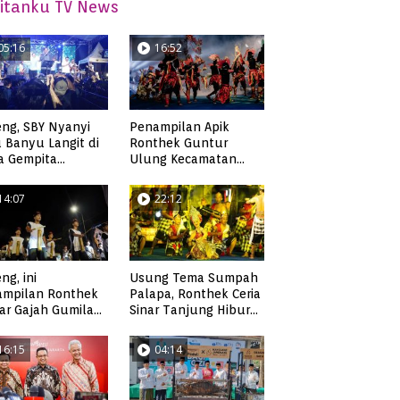
itanku TV News
05:16
16:52
ng, SBY Nyanyi
Penampilan Apik
 Banyu Langit di
Ronthek Guntur
a Gempita
Ulung Kecamatan
akarya Pacitan
Ngadirojo
14:07
22:12
ng, ini
Usung Tema Sumpah
ampilan Ronthek
Palapa, Ronthek Ceria
ar Gajah Gumilap
Sinar Tanjung Hibur
matan Arjosari
Masyarakat Pacitan di
FRP 2023
16:15
04:14