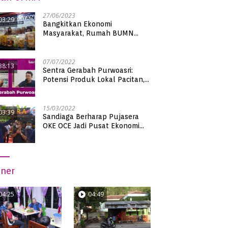
27/06/2023
03:29
Bangkitkan Ekonomi
Masyarakat, Rumah BUMN
Pacitan Pamerkan Puluhan
Produk UMKM Binaan
07/07/2022
38:13
Sentra Gerabah Purwoasri:
Potensi Produk Lokal Pacitan,
Kualitas Nasional
15/03/2022
03:39
Sandiaga Berharap Pujasera
OKE OCE Jadi Pusat Ekonomi
Baru di Pacitan
iner
04:25
04:49