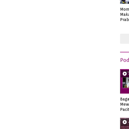
Mom
Maka
Prab
Anie
Pod
Bag
Mew
Paci