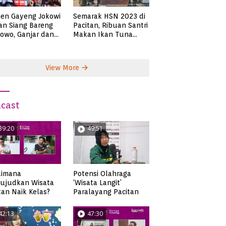
en Gayeng Jokowi
Semarak HSN 2023 di
n Siang Bareng
Pacitan, Ribuan Santri
owo, Ganjar dan
Makan Ikan Tuna
s
Super Jumbo
View More
cast
39:20
49:51
aimana
Potensi Olahraga
ujudkan Wisata
‘Wisata Langit’
tan Naik Kelas?
Paralayang Pacitan
42:13
47:30