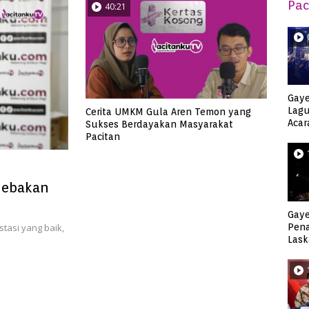
Pac
40:21
Gaye
Lagu
Cerita UMKM Gula Aren Temon yang
Acar
Sukses Berdayakan Masyarakat
Djag
Pacitan
Jebakan
Gaye
asi yang baik,
Pen
Lask
Keca