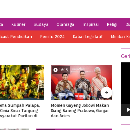
ta
Kuliner
Budaya
Olahraga
Inspirasi
Religi
Di
cast Pendidikan
Pemilu 2024
Kabar Legislatif
Mimbar K
Cer
Vide
5
04:14
Play
ayeng Jokowi Makan
Semarak HSN 2023 di Pacitan,
Meni
areng Prabowo, Ganjar
Ribuan Santri Makan Ikan
di Me
es
Tuna Super Jumbo