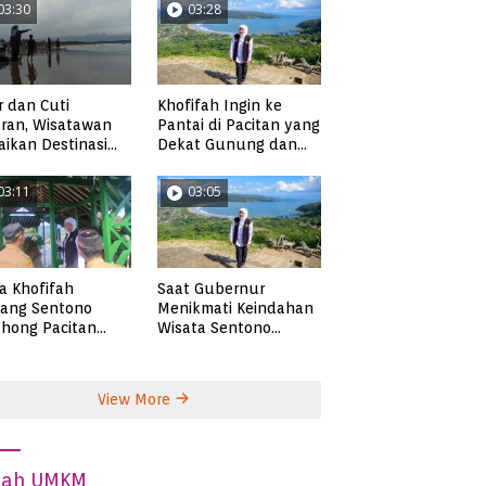
03:30
03:28
r dan Cuti
Khofifah Ingin ke
ran, Wisatawan
Pantai di Pacitan yang
ikan Destinasi
Dekat Gunung dan
ta di Pacitan
Persawahan, Pantai
Pangasan?
03:11
03:05
ta Khofifah
Saat Gubernur
tang Sentono
Menikmati Keindahan
hong Pacitan
Wisata Sentono
an Syekh Subakir
Genthong
View More
dah UMKM