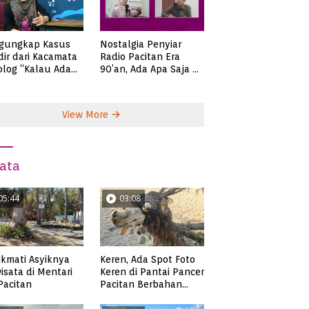
gungkap Kasus
Nostalgia Penyiar
ir dari Kacamata
Radio Pacitan Era
olog “Kalau Ada
90’an, Ada Apa Saja di
lah, Bicaralah..”
Zaman Itu?
View More
ata
05:44
03:08
kmati Asyiknya
Keren, Ada Spot Foto
isata di Mentari
Keren di Pantai Pancer
 Pacitan
Pacitan Berbahan
Sampah