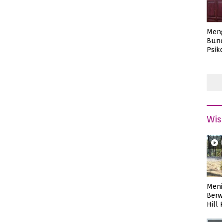
Men
Bund
Psik
Masa
Wis
Meni
Berw
Hill