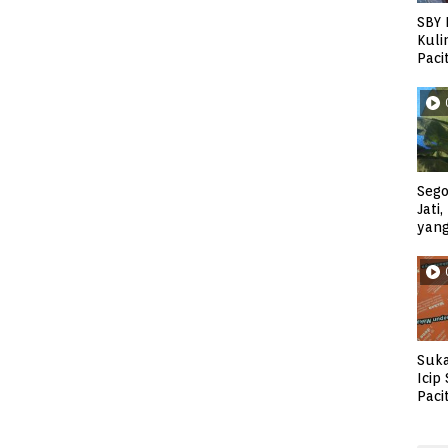
SBY 
Kuli
Paci
Sego
Jati
yan
Suka
Icip
Paci