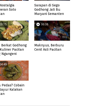
Nostalgia
Sarapan di Sego
neran Soto
Godhong Jati Bu
tan
Maryani Semanten
03:15
06:38
 Berkat Godhong
Maknyus, Berburu
, Kuliner Pacitan
Cenil Asli Pacitan
g Ngangeni
04:49
 Pedas? Cobain
 Sayur Kalakan
tan