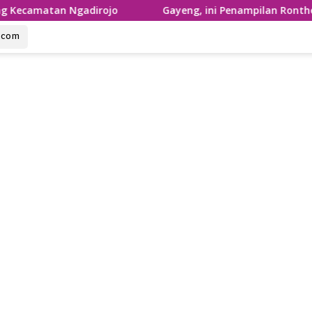
Ngadirojo
Gayeng, ini Penampilan Ronthek Laskar Gaja
u.com