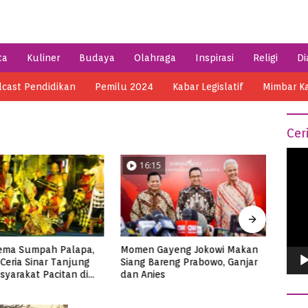
ta
Kuliner
Budaya
Olahraga
Inspirasi
Religi
Di
cast Pendidikan
Pemilu 2024
Kabar Legislatif
Mimbar K
Cer
Vide
5
04:14
0
Play
ayeng Jokowi Makan
Semarak HSN 2023 di Pacitan,
Meni
reng Prabowo, Ganjar
Ribuan Santri Makan Ikan
di Me
s
Tuna Super Jumbo