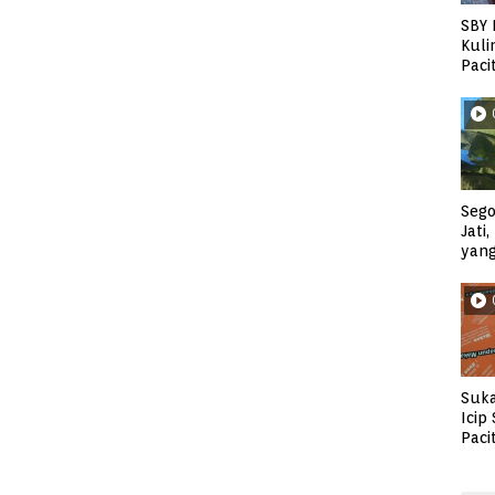
SBY 
Kuli
Paci
Sego
Jati
yan
Suka
Icip
Paci