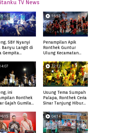
itanku TV News
05:16
16:52
ng, SBY Nyanyi
Penampilan Apik
 Banyu Langit di
Ronthek Guntur
a Gempita
Ulung Kecamatan
akarya Pacitan
Ngadirojo
14:07
22:12
ng, ini
Usung Tema Sumpah
ampilan Ronthek
Palapa, Ronthek Ceria
ar Gajah Gumilap
Sinar Tanjung Hibur
matan Arjosari
Masyarakat Pacitan di
FRP 2023
16:15
04:14