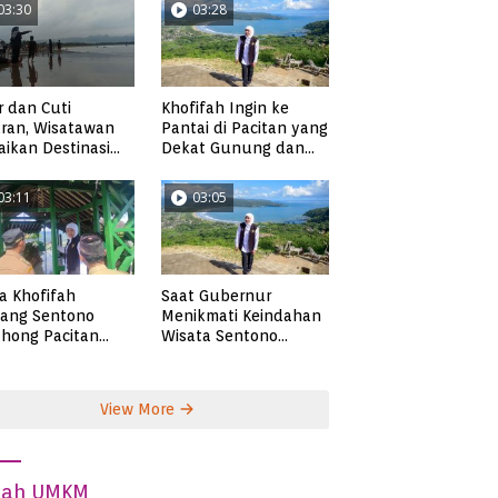
03:30
03:28
r dan Cuti
Khofifah Ingin ke
ran, Wisatawan
Pantai di Pacitan yang
ikan Destinasi
Dekat Gunung dan
ta di Pacitan
Persawahan, Pantai
Pangasan?
03:11
03:05
ta Khofifah
Saat Gubernur
tang Sentono
Menikmati Keindahan
hong Pacitan
Wisata Sentono
an Syekh Subakir
Genthong
View More
dah UMKM