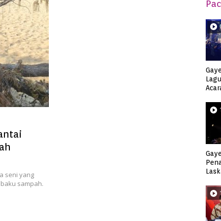
Pac
Gaye
Lagu
Acar
Djag
antai
pah
Gaye
Pen
Lask
a seni yang
Keca
n baku sampah.