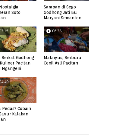
Nostalgia
Sarapan di Sego
neran Soto
Godhong Jati Bu
tan
Maryani Semanten
03:15
06:38
 Berkat Godhong
Maknyus, Berburu
, Kuliner Pacitan
Cenil Asli Pacitan
g Ngangeni
04:49
 Pedas? Cobain
 Sayur Kalakan
tan