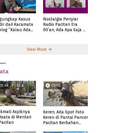
gungkap Kasus
Nostalgia Penyiar
ir dari Kacamata
Radio Pacitan Era
olog “Kalau Ada
90’an, Ada Apa Saja di
lah, Bicaralah..”
Zaman Itu?
View More
ata
05:44
03:08
kmati Asyiknya
Keren, Ada Spot Foto
isata di Mentari
Keren di Pantai Pancer
 Pacitan
Pacitan Berbahan
Sampah