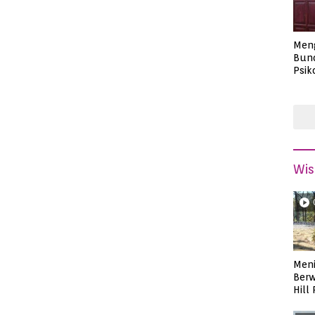
Men
Bund
Psik
Masa
Wis
Meni
Berw
Hill