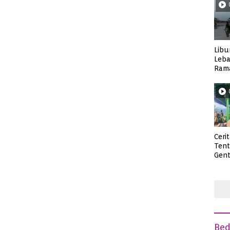
Libu
Leba
Rama
Wisa
Ceri
Ten
Gent
deng
Be