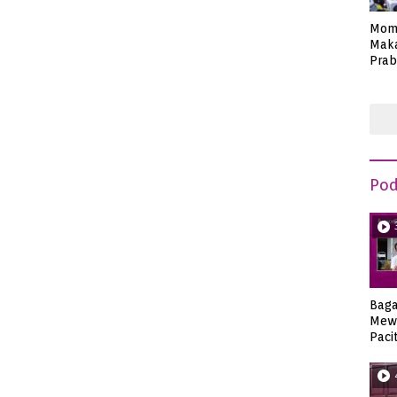
Mom
Maka
Prab
Anie
Pod
Bag
Mew
Paci