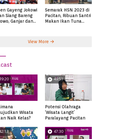
en Gayeng Jokowi
Semarak HSN 2023 di
n Siang Bareng
Pacitan, Ribuan Santri
owo, Ganjar dan
Makan Ikan Tuna
s
Super Jumbo
View More
cast
39:20
49:51
aimana
Potensi Olahraga
ujudkan Wisata
‘Wisata Langit’
tan Naik Kelas?
Paralayang Pacitan
42:13
47:30