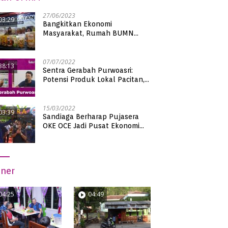
27/06/2023
03:29
Bangkitkan Ekonomi
Masyarakat, Rumah BUMN
Pacitan Pamerkan Puluhan
Produk UMKM Binaan
07/07/2022
38:13
Sentra Gerabah Purwoasri:
Potensi Produk Lokal Pacitan,
Kualitas Nasional
15/03/2022
03:39
Sandiaga Berharap Pujasera
OKE OCE Jadi Pusat Ekonomi
Baru di Pacitan
iner
04:25
04:49