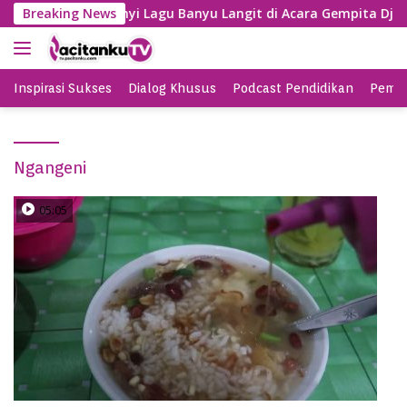
S
Gayeng, SBY Nyanyi Lagu Banyu Langit di Acara Gempita Djaga
Breaking News
k
i
p
t
Inspirasi Sukses
Dialog Khusus
Podcast Pendidikan
Pemil
o
c
o
Ngangeni
n
t
e
05:05
n
t