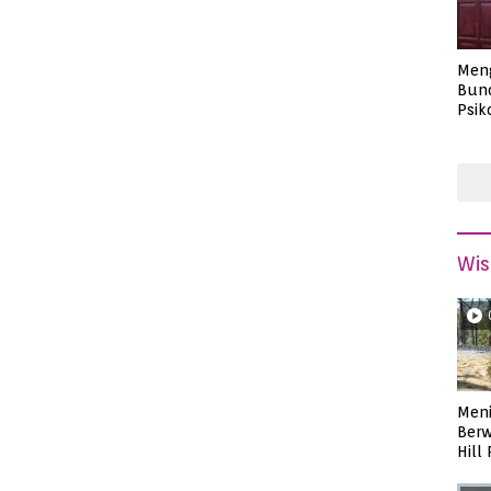
Men
Bund
Psik
Masa
Wis
Meni
Berw
Hill