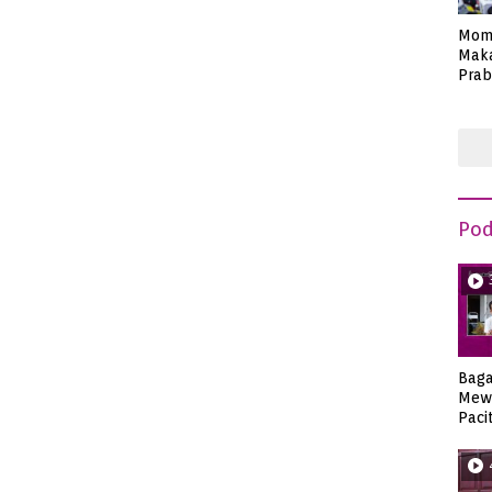
Mom
Maka
Prab
Anie
Pod
Bag
Mew
Paci