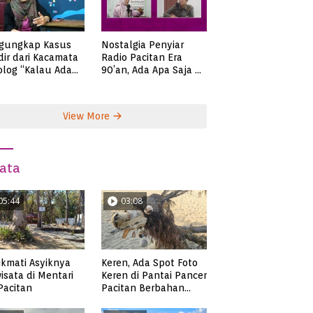
gungkap Kasus
Nostalgia Penyiar
ir dari Kacamata
Radio Pacitan Era
olog “Kalau Ada
90’an, Ada Apa Saja di
lah, Bicaralah..”
Zaman Itu?
View More
ata
05:44
03:08
kmati Asyiknya
Keren, Ada Spot Foto
isata di Mentari
Keren di Pantai Pancer
 Pacitan
Pacitan Berbahan
Sampah