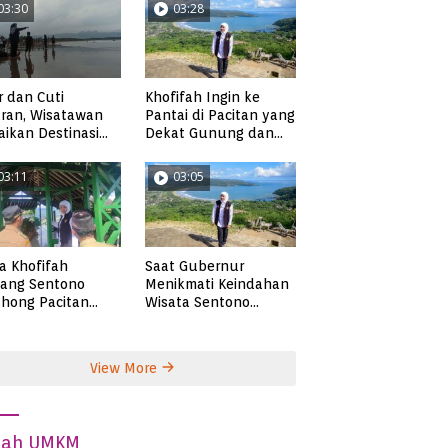
03:30
03:28
r dan Cuti
Khofifah Ingin ke
ran, Wisatawan
Pantai di Pacitan yang
ikan Destinasi
Dekat Gunung dan
ta di Pacitan
Persawahan, Pantai
Pangasan?
03:11
03:05
ta Khofifah
Saat Gubernur
tang Sentono
Menikmati Keindahan
hong Pacitan
Wisata Sentono
an Syekh Subakir
Genthong
View More
dah UMKM