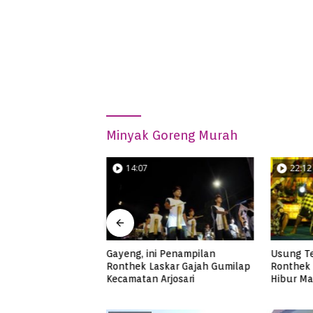
Minyak Goreng Murah
14:07
22:12
Apik Ronthek
Gayeng, ini Penampilan
Usung T
ng Kecamatan
Ronthek Laskar Gajah Gumilap
Ronthek 
Kecamatan Arjosari
Hibur Ma
FRP 202