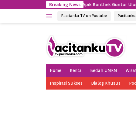
Skip
acitan
Penampilan Apik Ronthek Guntur Ulung Kecama
Breaking News
to
content
Pacitanku TV on Youtube
Pacitank
Home
Berita
Bedah UMKM
Wisa
Inspirasi Sukses
Dialog Khusus
Pod