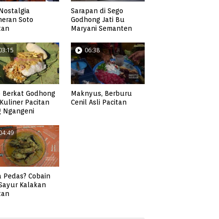
Nostalgia
Sarapan di Sego
neran Soto
Godhong Jati Bu
tan
Maryani Semanten
03:15
06:38
 Berkat Godhong
Maknyus, Berburu
, Kuliner Pacitan
Cenil Asli Pacitan
g Ngangeni
04:49
 Pedas? Cobain
 Sayur Kalakan
tan