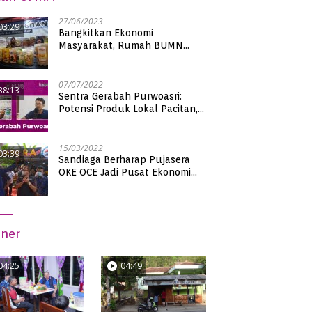
27/06/2023
03:29
Bangkitkan Ekonomi
Masyarakat, Rumah BUMN
Pacitan Pamerkan Puluhan
Produk UMKM Binaan
07/07/2022
38:13
Sentra Gerabah Purwoasri:
Potensi Produk Lokal Pacitan,
Kualitas Nasional
15/03/2022
03:39
Sandiaga Berharap Pujasera
OKE OCE Jadi Pusat Ekonomi
Baru di Pacitan
iner
04:25
04:49