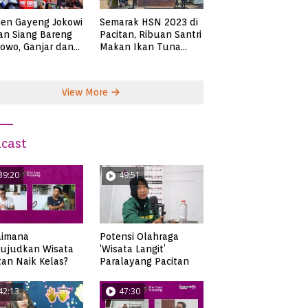
en Gayeng Jokowi
Semarak HSN 2023 di
n Siang Bareng
Pacitan, Ribuan Santri
owo, Ganjar dan
Makan Ikan Tuna
s
Super Jumbo
View More
cast
39:20
49:51
aimana
Potensi Olahraga
ujudkan Wisata
‘Wisata Langit’
tan Naik Kelas?
Paralayang Pacitan
42:13
47:30