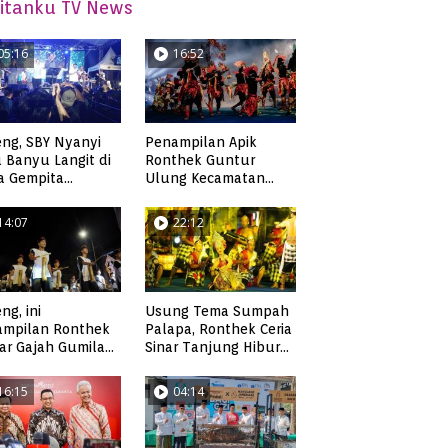
itanku TV News
05:16
16:52
ng, SBY Nyanyi
Penampilan Apik
 Banyu Langit di
Ronthek Guntur
a Gempita
Ulung Kecamatan
akarya Pacitan
Ngadirojo
14:07
22:12
ng, ini
Usung Tema Sumpah
ampilan Ronthek
Palapa, Ronthek Ceria
ar Gajah Gumilap
Sinar Tanjung Hibur
matan Arjosari
Masyarakat Pacitan di
FRP 2023
16:15
04:14