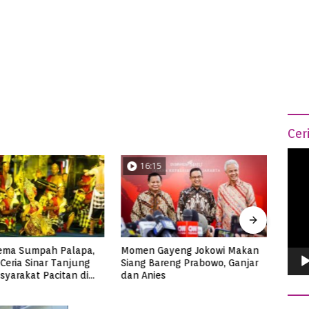
Cer
Vide
16:15
0
Play
ema Sumpah Palapa,
Momen Gayeng Jokowi Makan
Semar
Ceria Sinar Tanjung
Siang Bareng Prabowo, Ganjar
Ribua
syarakat Pacitan di
dan Anies
Tuna
3