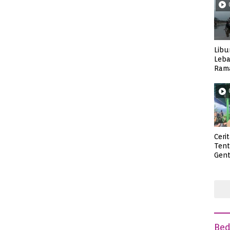
Libu
Leba
Rama
Wisa
Ceri
Ten
Gent
deng
Be