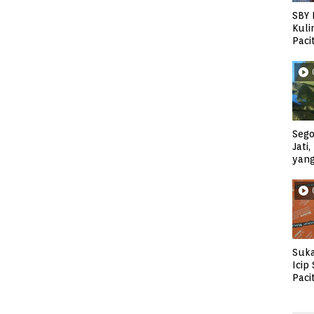
SBY 
Kuli
Paci
Sego
Jati
yan
Suka
Icip
Paci