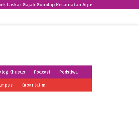
Gajah Gumilap Kecamatan Arjosari
Usung Tema Sumpah 
alog Khusus
Podcast
Peristiwa
ampus
Kabar Jatim