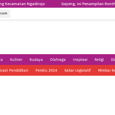
tan Ngadirojo
Gayeng, ini Penampilan Ronthek Laskar 
u.com
ta
Kuliner
Budaya
Olahraga
Inspirasi
Religi
Di
cast Pendidikan
Pemilu 2024
Kabar Legislatif
Mimbar K