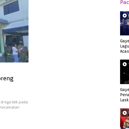
Pac
Gaye
Lagu
Acar
Djag
oreng
Gaye
Pen
Lask
i tiga titik pada
Keca
i Kecamatan