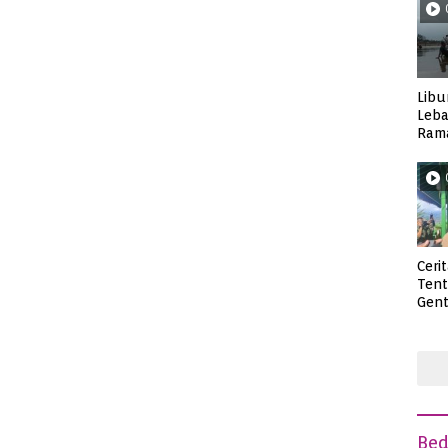
Libu
Leba
Rama
Wisa
Ceri
Ten
Gent
deng
Be