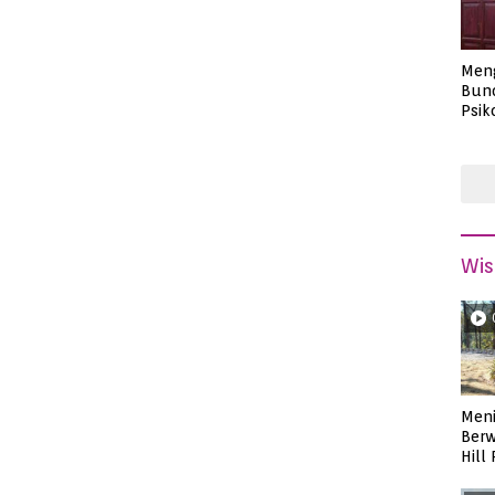
Men
Bund
Psik
Masa
Wis
Meni
Berw
Hill