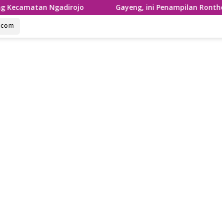
n Ngadirojo
Gayeng, ini Penampilan Ronthek Laskar G
u.com