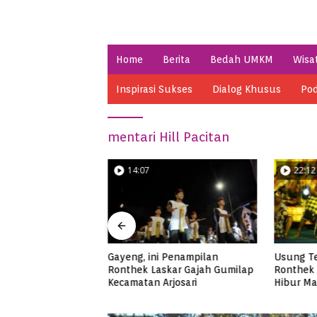
Home
Berita
Bedah UMKM
Wisa
Inspirasi Sukses
Dialog Khusus
Pod
mentari Hill Pacitan
14:07
22:12
ek
Gayeng, ini Penampilan
Usung Tema Sumpah
n
Ronthek Laskar Gajah Gumilap
Ronthek Ceria Sinar 
Kecamatan Arjosari
Hibur Masyarakat Pac
FRP 2023