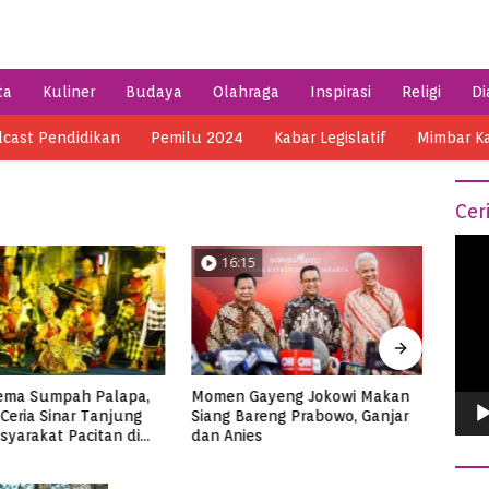
ta
Kuliner
Budaya
Olahraga
Inspirasi
Religi
Di
cast Pendidikan
Pemilu 2024
Kabar Legislatif
Mimbar K
Cer
Vide
16:15
04:14
Play
 Palapa,
Momen Gayeng Jokowi Makan
Semarak HSN 2023
Tanjung
Siang Bareng Prabowo, Ganjar
Ribuan Santri Ma
itan di
dan Anies
Tuna Super Jum