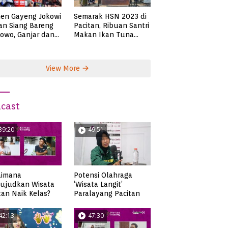
en Gayeng Jokowi
Semarak HSN 2023 di
n Siang Bareng
Pacitan, Ribuan Santri
owo, Ganjar dan
Makan Ikan Tuna
s
Super Jumbo
View More
cast
39:20
49:51
aimana
Potensi Olahraga
ujudkan Wisata
‘Wisata Langit’
tan Naik Kelas?
Paralayang Pacitan
42:13
47:30