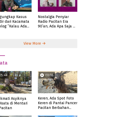
gungkap Kasus
Nostalgia Penyiar
ir dari Kacamata
Radio Pacitan Era
olog “Kalau Ada
90’an, Ada Apa Saja di
lah, Bicaralah..”
Zaman Itu?
View More
ata
05:44
03:08
Keren, Ada Spot Foto
kmati Asyiknya
Keren di Pantai Pancer
isata di Mentari
Pacitan Berbahan
 Pacitan
Sampah