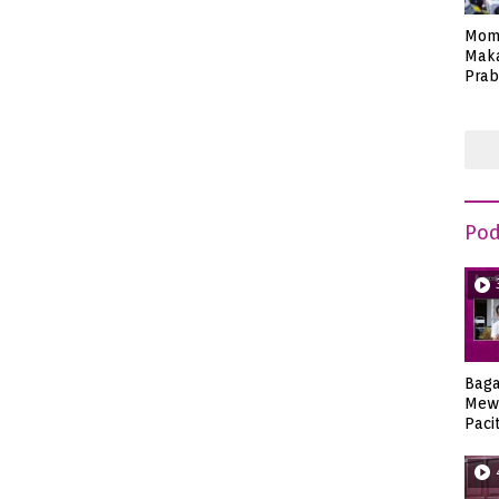
Mom
Maka
Prab
Anie
Pod
Bag
Mew
Paci