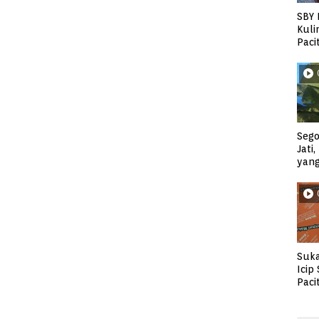
SBY 
Kuli
Paci
Sego
Jati
yan
Suka
Icip
Paci