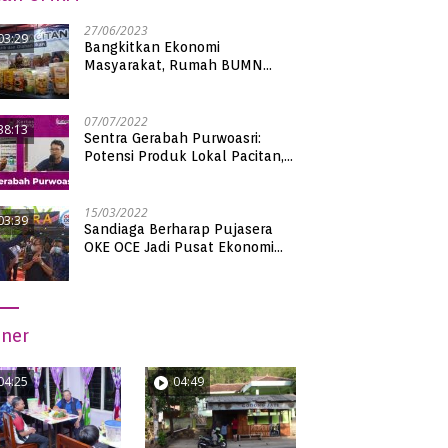
27/06/2023
03:29
Bangkitkan Ekonomi
Masyarakat, Rumah BUMN
Pacitan Pamerkan Puluhan
Produk UMKM Binaan
07/07/2022
38:13
Sentra Gerabah Purwoasri:
Potensi Produk Lokal Pacitan,
Kualitas Nasional
15/03/2022
03:39
Sandiaga Berharap Pujasera
OKE OCE Jadi Pusat Ekonomi
Baru di Pacitan
iner
04:25
04:49