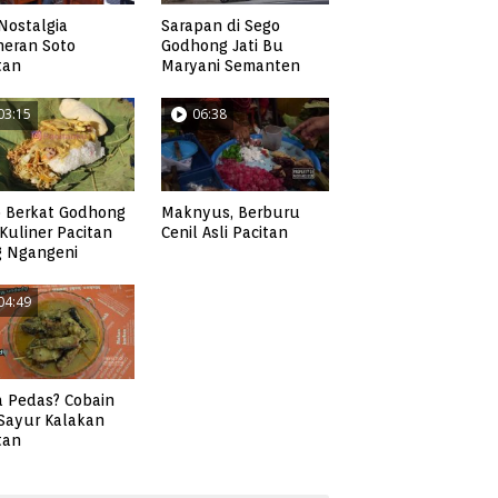
Nostalgia
Sarapan di Sego
neran Soto
Godhong Jati Bu
tan
Maryani Semanten
03:15
06:38
 Berkat Godhong
Maknyus, Berburu
, Kuliner Pacitan
Cenil Asli Pacitan
g Ngangeni
04:49
 Pedas? Cobain
 Sayur Kalakan
tan