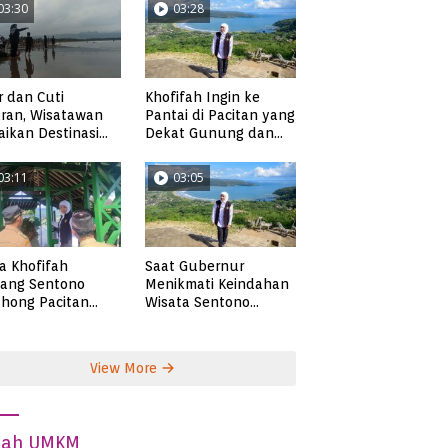
03:30
03:28
r dan Cuti
Khofifah Ingin ke
ran, Wisatawan
Pantai di Pacitan yang
ikan Destinasi
Dekat Gunung dan
ta di Pacitan
Persawahan, Pantai
Pangasan?
03:11
03:05
ta Khofifah
Saat Gubernur
tang Sentono
Menikmati Keindahan
hong Pacitan
Wisata Sentono
an Syekh Subakir
Genthong
View More
dah UMKM