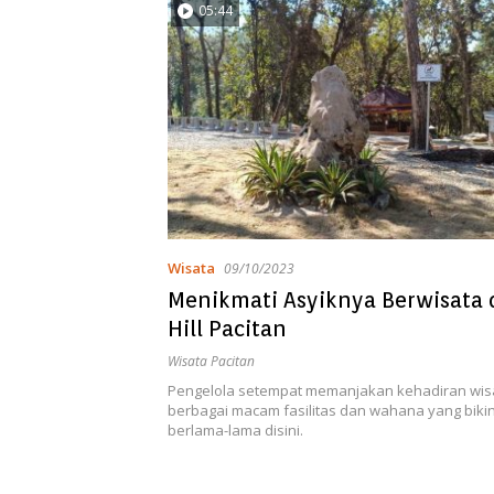
05:44
Wisata
09/10/2023
Menikmati Asyiknya Berwisata 
Hill Pacitan
Wisata Pacitan
Pengelola setempat memanjakan kehadiran wi
berbagai macam fasilitas dan wahana yang biki
berlama-lama disini.