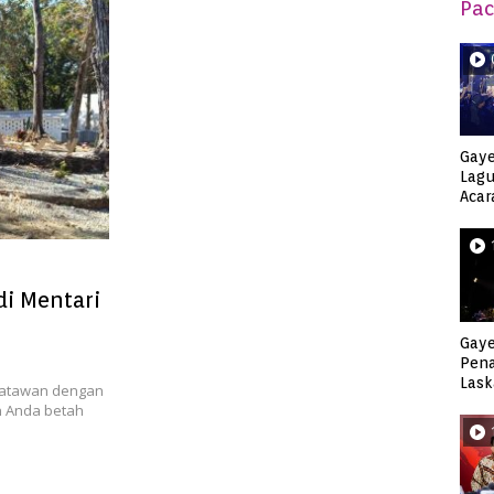
Pac
Gaye
Lagu
Acar
Djag
di Mentari
Gaye
Pen
Lask
satawan dengan
Keca
n Anda betah