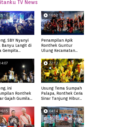
itanku TV News
05:16
16:52
ng, SBY Nyanyi
Penampilan Apik
 Banyu Langit di
Ronthek Guntur
a Gempita
Ulung Kecamatan
akarya Pacitan
Ngadirojo
14:07
22:12
ng, ini
Usung Tema Sumpah
ampilan Ronthek
Palapa, Ronthek Ceria
ar Gajah Gumilap
Sinar Tanjung Hibur
matan Arjosari
Masyarakat Pacitan di
FRP 2023
16:15
04:14