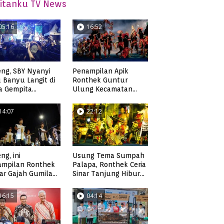
itanku TV News
05:16
16:52
ng, SBY Nyanyi
Penampilan Apik
 Banyu Langit di
Ronthek Guntur
a Gempita
Ulung Kecamatan
akarya Pacitan
Ngadirojo
14:07
22:12
ng, ini
Usung Tema Sumpah
ampilan Ronthek
Palapa, Ronthek Ceria
ar Gajah Gumilap
Sinar Tanjung Hibur
matan Arjosari
Masyarakat Pacitan di
FRP 2023
16:15
04:14