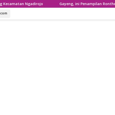
Ngadirojo
Gayeng, ini Penampilan Ronthek Laskar Gaj
u.com