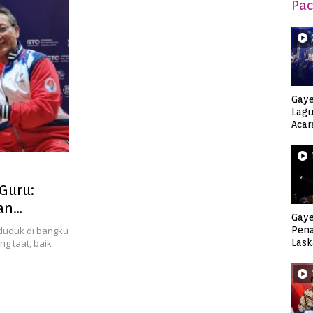
Pac
Gaye
Lagu
Acar
Djag
Guru:
an
Gaye
duduk di bangku
Pen
g taat, baik
Lask
Keca