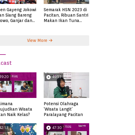
en Gayeng Jokowi
Semarak HSN 2023 di
n Siang Bareng
Pacitan, Ribuan Santri
owo, Ganjar dan
Makan Ikan Tuna
s
Super Jumbo
View More
cast
39:20
49:51
aimana
Potensi Olahraga
ujudkan Wisata
‘Wisata Langit’
tan Naik Kelas?
Paralayang Pacitan
42:13
47:30