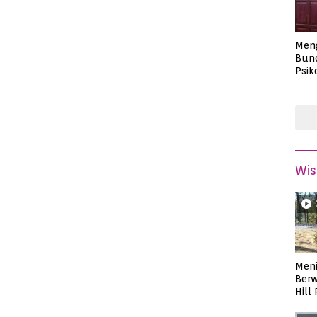
Men
Bund
Psik
Masa
Wis
Meni
Berw
Hill