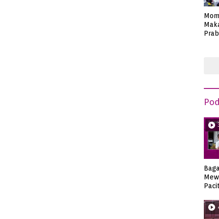
Mom
Maka
Prab
Anie
Pod
Bag
Mew
Paci