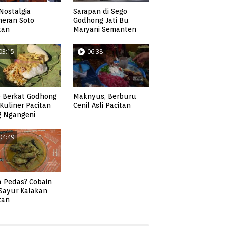
Nostalgia
Sarapan di Sego
neran Soto
Godhong Jati Bu
tan
Maryani Semanten
03:15
06:38
 Berkat Godhong
Maknyus, Berburu
, Kuliner Pacitan
Cenil Asli Pacitan
g Ngangeni
04:49
 Pedas? Cobain
 Sayur Kalakan
tan