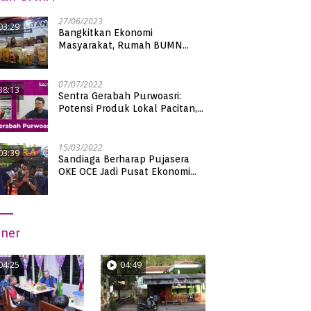
27/06/2023
03:29
Bangkitkan Ekonomi
Masyarakat, Rumah BUMN
Pacitan Pamerkan Puluhan
Produk UMKM Binaan
07/07/2022
38:13
Sentra Gerabah Purwoasri:
Potensi Produk Lokal Pacitan,
Kualitas Nasional
15/03/2022
03:39
Sandiaga Berharap Pujasera
OKE OCE Jadi Pusat Ekonomi
Baru di Pacitan
iner
04:25
04:49