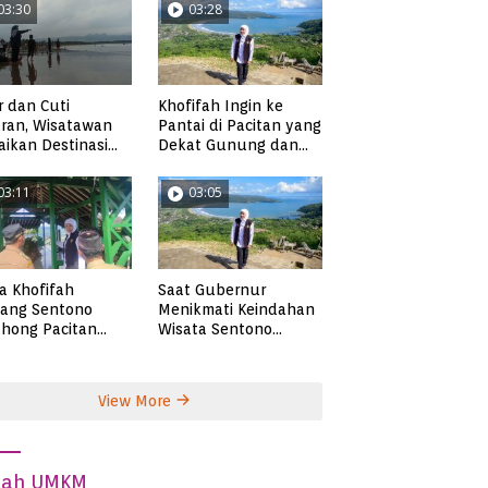
03:30
03:28
r dan Cuti
Khofifah Ingin ke
ran, Wisatawan
Pantai di Pacitan yang
ikan Destinasi
Dekat Gunung dan
ta di Pacitan
Persawahan, Pantai
Pangasan?
03:11
03:05
ta Khofifah
Saat Gubernur
tang Sentono
Menikmati Keindahan
hong Pacitan
Wisata Sentono
an Syekh Subakir
Genthong
View More
dah UMKM