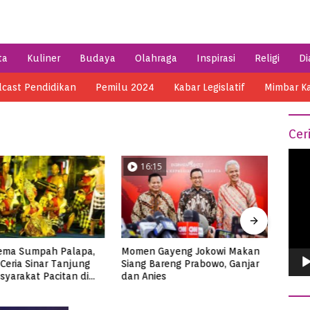
ta
Kuliner
Budaya
Olahraga
Inspirasi
Religi
Di
cast Pendidikan
Pemilu 2024
Kabar Legislatif
Mimbar K
Cer
Vide
04:14
0
Play
ayeng Jokowi Makan
Semarak HSN 2023 di Pacitan,
Menik
reng Prabowo, Ganjar
Ribuan Santri Makan Ikan
di Me
s
Tuna Super Jumbo