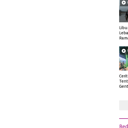
Libu
Leba
Rama
Wisa
Ceri
Ten
Gent
deng
Be