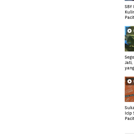
SBY 
Kuli
Paci
Sego
Jati
yan
Suka
Icip
Paci