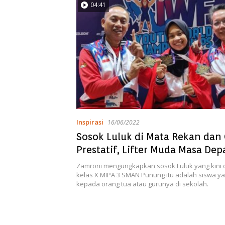
04:41
Inspirasi
16/06/2022
Sosok Luluk di Mata Rekan dan 
Prestatif, Lifter Muda Masa Dep
Indonesia
Zamroni mengungkapkan sosok Luluk yang kini 
kelas X MIPA 3 SMAN Punung itu adalah siswa yan
kepada orang tua atau gurunya di sekolah.