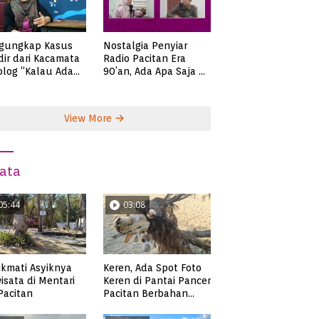
gungkap Kasus
Nostalgia Penyiar
ir dari Kacamata
Radio Pacitan Era
olog “Kalau Ada
90’an, Ada Apa Saja di
lah, Bicaralah..”
Zaman Itu?
View More
ata
05:44
03:08
kmati Asyiknya
Keren, Ada Spot Foto
isata di Mentari
Keren di Pantai Pancer
 Pacitan
Pacitan Berbahan
Sampah