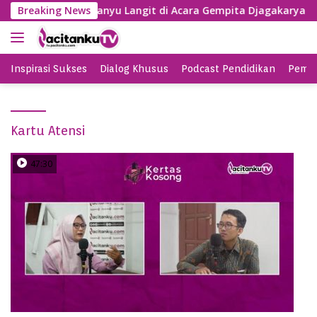
S
SBY Nyanyi Lagu Banyu Langit di Acara Gempita Djagakarya Pa
Breaking News
k
i
p
t
Inspirasi Sukses
Dialog Khusus
Podcast Pendidikan
Pemil
o
c
o
Kartu Atensi
n
t
e
47:30
n
t