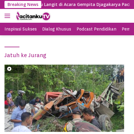
S
Nyanyi Lagu Banyu Langit di Acara Gempita Djagakarya Pacita
Breaking News
k
i
p
t
Inspirasi Sukses
Dialog Khusus
Podcast Pendidikan
Pemil
o
c
o
Jatuh ke Jurang
n
t
e
04:17
n
t