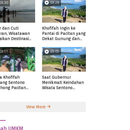
03:30
03:28
r dan Cuti
Khofifah Ingin ke
ran, Wisatawan
Pantai di Pacitan yang
ikan Destinasi
Dekat Gunung dan
ta di Pacitan
Persawahan, Pantai
Pangasan?
03:11
03:05
ta Khofifah
Saat Gubernur
tang Sentono
Menikmati Keindahan
hong Pacitan
Wisata Sentono
an Syekh Subakir
Genthong
View More
dah UMKM