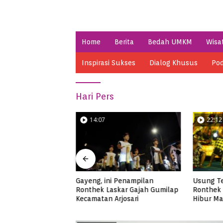
Home
Berita
Bedah UMKM
Wisa
Inspirasi Sukses
Dialog Khusus
Pod
Hari Pers
14:07
22:12
Gayeng, ini Penampilan
Usung Tema Sumpah Palapa,
Ronthek Laskar Gajah Gumilap
Ronthek Ceria Sinar Tanjung
Kecamatan Arjosari
Hibur Masyarakat Pacitan di
FRP 2023