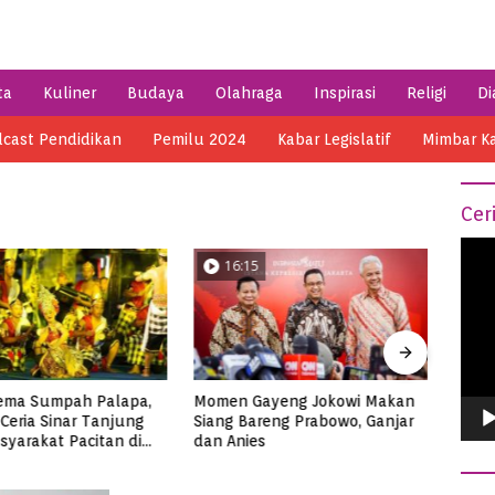
ta
Kuliner
Budaya
Olahraga
Inspirasi
Religi
Di
cast Pendidikan
Pemilu 2024
Kabar Legislatif
Mimbar K
Cer
Vide
16:15
04:14
Play
Momen Gayeng Jokowi Makan
Semarak HSN 2023 di Pacitan
Siang Bareng Prabowo, Ganjar
Ribuan Santri Makan Ikan
dan Anies
Tuna Super Jumbo