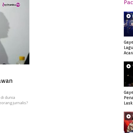
Pac
Gaye
Lagu
Acar
Djag
tawan
Gaye
 di dunia
Pen
eorang jurnalis?
Lask
Keca