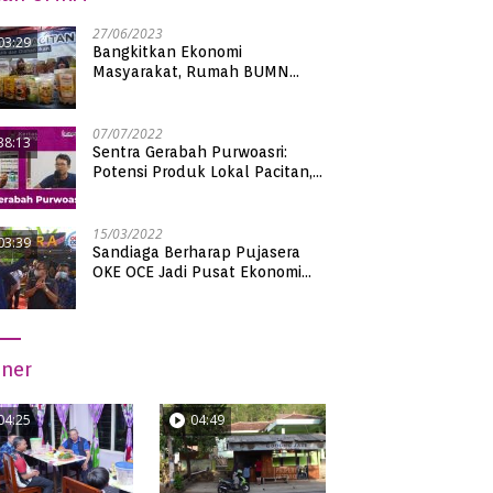
27/06/2023
03:29
Bangkitkan Ekonomi
Masyarakat, Rumah BUMN
Pacitan Pamerkan Puluhan
Produk UMKM Binaan
07/07/2022
38:13
Sentra Gerabah Purwoasri:
Potensi Produk Lokal Pacitan,
Kualitas Nasional
15/03/2022
03:39
Sandiaga Berharap Pujasera
OKE OCE Jadi Pusat Ekonomi
Baru di Pacitan
iner
04:25
04:49