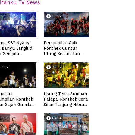
itanku TV News
05:16
16:52
ng, SBY Nyanyi
Penampilan Apik
 Banyu Langit di
Ronthek Guntur
a Gempita
Ulung Kecamatan
akarya Pacitan
Ngadirojo
14:07
22:12
ng, ini
Usung Tema Sumpah
ampilan Ronthek
Palapa, Ronthek Ceria
ar Gajah Gumilap
Sinar Tanjung Hibur
matan Arjosari
Masyarakat Pacitan di
FRP 2023
16:15
04:14