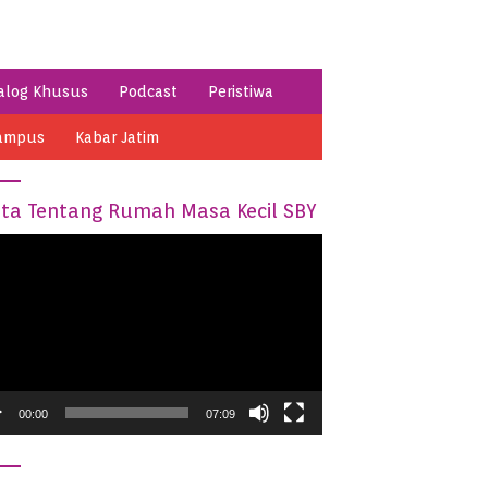
alog Khusus
Podcast
Peristiwa
ampus
Kabar Jatim
ita Tentang Rumah Masa Kecil SBY
o
05:44
03:08
er
,
Menikmati Asyiknya Berwisata
Keren, Ada Spot Foto Kere
di Mentari Hill Pacitan
Pantai Pancer Pacitan
00:00
07:09
Berbahan Sampah