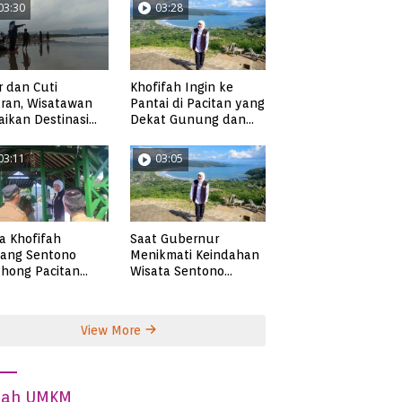
03:30
03:28
r dan Cuti
Khofifah Ingin ke
ran, Wisatawan
Pantai di Pacitan yang
ikan Destinasi
Dekat Gunung dan
ta di Pacitan
Persawahan, Pantai
Pangasan?
03:11
03:05
ta Khofifah
Saat Gubernur
tang Sentono
Menikmati Keindahan
hong Pacitan
Wisata Sentono
an Syekh Subakir
Genthong
View More
dah UMKM