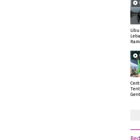
Libu
Leba
Rama
Wisa
Ceri
Ten
Gent
deng
Be