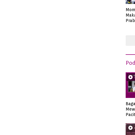
Mom
Maka
Prab
Anie
Pod
Bag
Mew
Paci