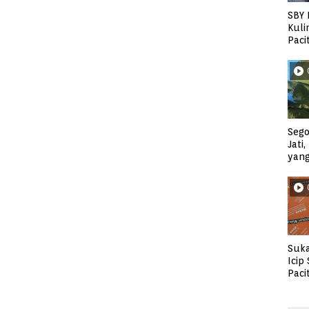
SBY 
Kuli
Paci
Sego
Jati
yan
Suka
Icip
Paci