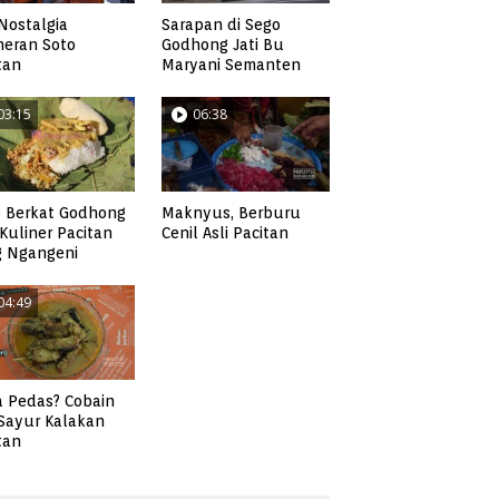
Nostalgia
Sarapan di Sego
neran Soto
Godhong Jati Bu
tan
Maryani Semanten
03:15
06:38
 Berkat Godhong
Maknyus, Berburu
, Kuliner Pacitan
Cenil Asli Pacitan
g Ngangeni
04:49
 Pedas? Cobain
 Sayur Kalakan
tan