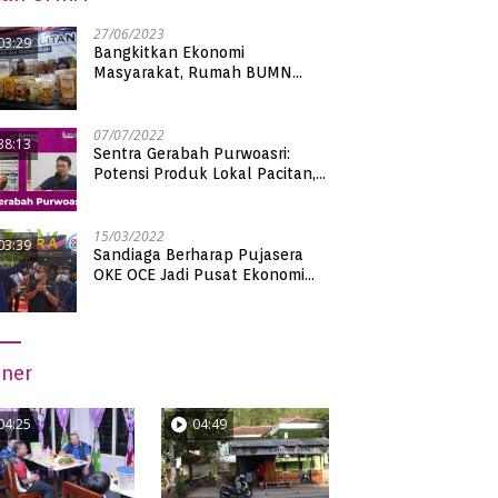
27/06/2023
03:29
Bangkitkan Ekonomi
Masyarakat, Rumah BUMN
Pacitan Pamerkan Puluhan
Produk UMKM Binaan
07/07/2022
38:13
Sentra Gerabah Purwoasri:
Potensi Produk Lokal Pacitan,
Kualitas Nasional
15/03/2022
03:39
Sandiaga Berharap Pujasera
OKE OCE Jadi Pusat Ekonomi
Baru di Pacitan
iner
04:25
04:49