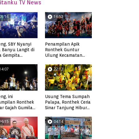
itanku TV News
05:16
16:52
ng, SBY Nyanyi
Penampilan Apik
 Banyu Langit di
Ronthek Guntur
a Gempita
Ulung Kecamatan
akarya Pacitan
Ngadirojo
14:07
22:12
ng, ini
Usung Tema Sumpah
ampilan Ronthek
Palapa, Ronthek Ceria
ar Gajah Gumilap
Sinar Tanjung Hibur
matan Arjosari
Masyarakat Pacitan di
FRP 2023
16:15
04:14