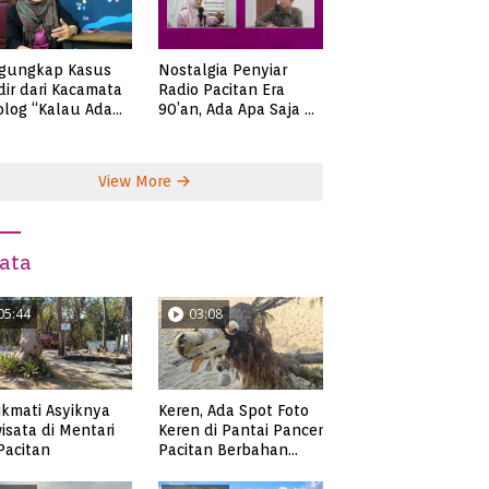
gungkap Kasus
Nostalgia Penyiar
ir dari Kacamata
Radio Pacitan Era
olog “Kalau Ada
90’an, Ada Apa Saja di
lah, Bicaralah..”
Zaman Itu?
View More
ata
05:44
03:08
kmati Asyiknya
Keren, Ada Spot Foto
isata di Mentari
Keren di Pantai Pancer
 Pacitan
Pacitan Berbahan
Sampah