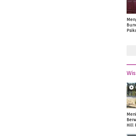
Men
Bund
Psik
Masa
Wis
Meni
Berw
Hill