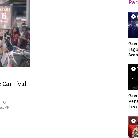
Pac
Gaye
Lagu
Acar
Djag
 Carnival
Gaye
ang
Pen
 GUPPI
Lask
Keca