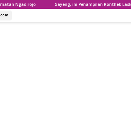
ojo
Gayeng, ini Penampilan Ronthek Laskar Gajah Gumi
u.com