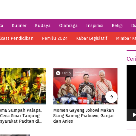
ta
Kuliner
Budaya
Olahraga
Inspirasi
Religi
Di
cast Pendidikan
Pemilu 2024
Kabar Legislatif
Mimbar K
Cer
Vide
04:14
0
Play
ayeng Jokowi Makan
Semarak HSN 2023 di Pacitan,
Menik
reng Prabowo, Ganjar
Ribuan Santri Makan Ikan
di Me
s
Tuna Super Jumbo