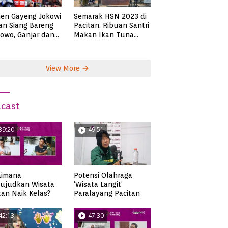
en Gayeng Jokowi
Semarak HSN 2023 di
n Siang Bareng
Pacitan, Ribuan Santri
owo, Ganjar dan
Makan Ikan Tuna
s
Super Jumbo
View More
cast
39:20
49:51
aimana
Potensi Olahraga
ujudkan Wisata
‘Wisata Langit’
tan Naik Kelas?
Paralayang Pacitan
42:13
47:30