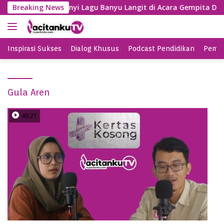
S
Gayeng, SBY Nyanyi Lagu Banyu Langit di Acara Gempita Dja
Breaking News
k
i
p
t
Inspirasi Sukses
Dialog Khusus
Podcast Pendidikan
Pemil
o
c
o
Gula Aren
n
t
e
40:21
n
t