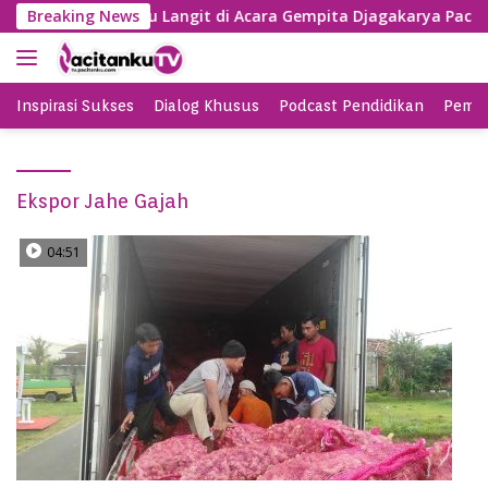
S
 Nyanyi Lagu Banyu Langit di Acara Gempita Djagakarya Pacita
Breaking News
k
i
p
t
Inspirasi Sukses
Dialog Khusus
Podcast Pendidikan
Pemil
o
c
o
Ekspor Jahe Gajah
n
t
e
04:51
n
t