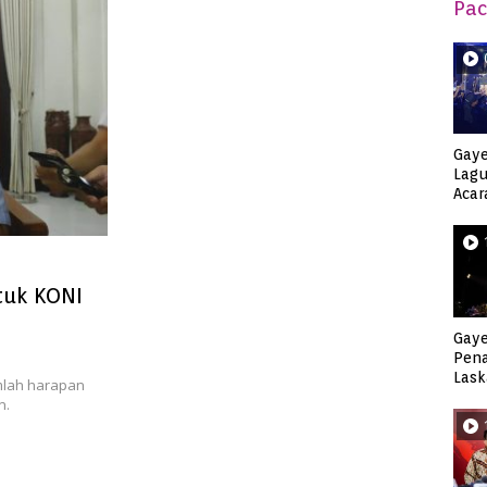
Pac
Gaye
Lagu
Acar
Djag
tuk KONI
Gaye
Pen
Lask
umlah harapan
Keca
n.