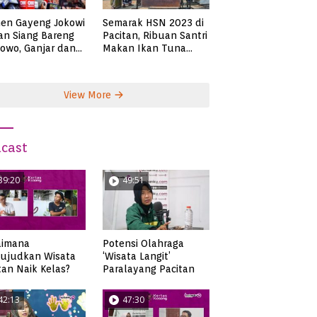
en Gayeng Jokowi
Semarak HSN 2023 di
n Siang Bareng
Pacitan, Ribuan Santri
owo, Ganjar dan
Makan Ikan Tuna
s
Super Jumbo
View More
cast
39:20
49:51
aimana
Potensi Olahraga
ujudkan Wisata
‘Wisata Langit’
tan Naik Kelas?
Paralayang Pacitan
42:13
47:30