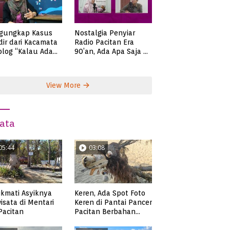
gungkap Kasus
Nostalgia Penyiar
ir dari Kacamata
Radio Pacitan Era
olog “Kalau Ada
90’an, Ada Apa Saja di
lah, Bicaralah..”
Zaman Itu?
View More
ata
05:44
03:08
kmati Asyiknya
Keren, Ada Spot Foto
isata di Mentari
Keren di Pantai Pancer
 Pacitan
Pacitan Berbahan
Sampah