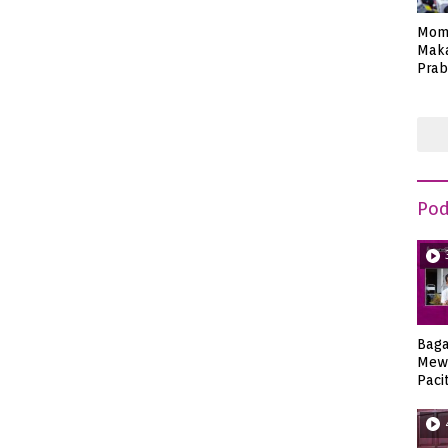
Mom
Maka
Prab
Anie
Pod
Bag
Mew
Paci