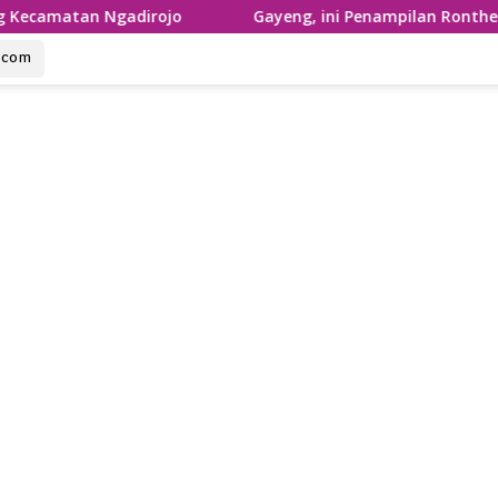
Ngadirojo
Gayeng, ini Penampilan Ronthek Laskar Gaja
u.com