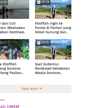
03:30
03:28
r dan Cuti
Khofifah Ingin ke
ran, Wisatawan
Pantai di Pacitan yang
ikan Destinasi
Dekat Gunung dan
ta di Pacitan
Persawahan, Pantai
Pangasan?
03:11
03:05
ta Khofifah
Saat Gubernur
tang Sentono
Menikmati Keindahan
hong Pacitan
Wisata Sentono
an Syekh Subakir
Genthong
View More
dah UMKM