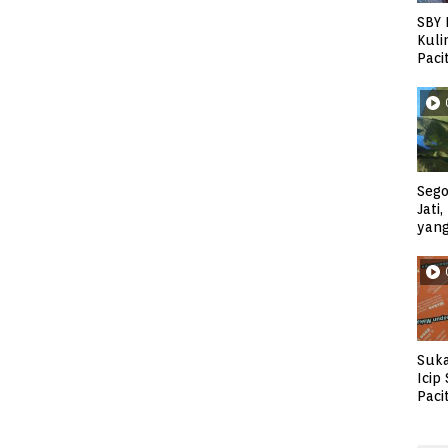
SBY 
Kuli
Paci
Sego
Jati
yan
Suka
Icip
Paci