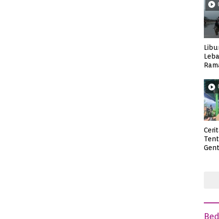
Libu
Leba
Rama
Wisa
Ceri
Ten
Gent
deng
Be