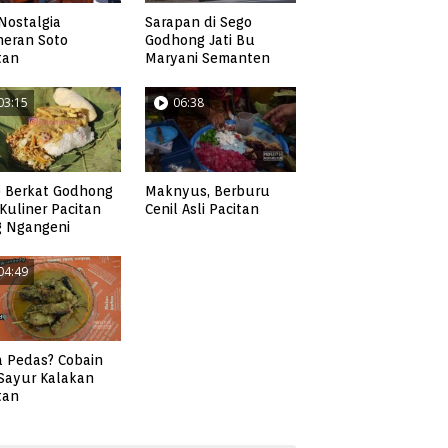
Nostalgia
Sarapan di Sego
neran Soto
Godhong Jati Bu
tan
Maryani Semanten
03:15
06:38
 Berkat Godhong
Maknyus, Berburu
, Kuliner Pacitan
Cenil Asli Pacitan
g Ngangeni
04:49
 Pedas? Cobain
 Sayur Kalakan
tan