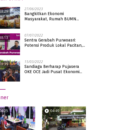
27/06/2023
03:29
Bangkitkan Ekonomi
Masyarakat, Rumah BUMN
Pacitan Pamerkan Puluhan
Produk UMKM Binaan
07/07/2022
38:13
Sentra Gerabah Purwoasri:
Potensi Produk Lokal Pacitan,
Kualitas Nasional
15/03/2022
03:39
Sandiaga Berharap Pujasera
OKE OCE Jadi Pusat Ekonomi
Baru di Pacitan
iner
04:25
04:49