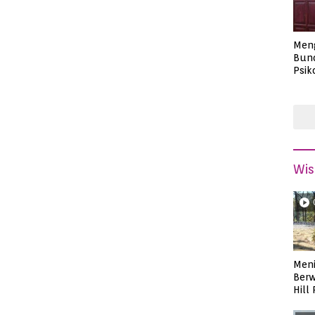
Men
Bund
Psik
Masa
Wis
Meni
Berw
Hill