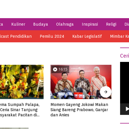
ta
Kuliner
Budaya
Olahraga
Inspirasi
Religi
Di
cast Pendidikan
Pemilu 2024
Kabar Legislatif
Mimbar K
Cer
Vide
04:14
0
Play
ayeng Jokowi Makan
Semarak HSN 2023 di Pacitan,
Menik
reng Prabowo, Ganjar
Ribuan Santri Makan Ikan
di Me
s
Tuna Super Jumbo