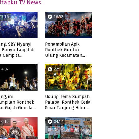
itanku TV News
05:16
16:52
ng, SBY Nyanyi
Penampilan Apik
 Banyu Langit di
Ronthek Guntur
a Gempita
Ulung Kecamatan
akarya Pacitan
Ngadirojo
14:07
22:12
ng, ini
Usung Tema Sumpah
ampilan Ronthek
Palapa, Ronthek Ceria
ar Gajah Gumilap
Sinar Tanjung Hibur
matan Arjosari
Masyarakat Pacitan di
FRP 2023
16:15
04:14