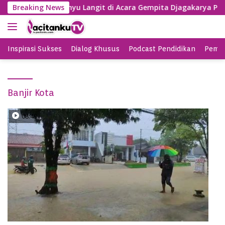
S
BY Nyanyi Lagu Banyu Langit di Acara Gempita Djagakarya Paci
Breaking News
k
i
p
t
Inspirasi Sukses
Dialog Khusus
Podcast Pendidikan
Pemil
o
c
o
Banjir Kota
n
t
e
08:49
n
t