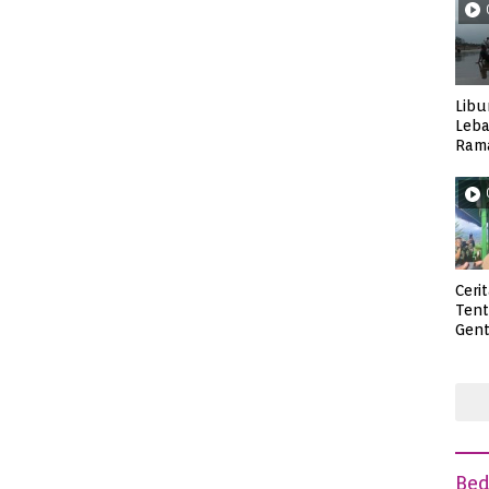
Libu
Leba
Rama
Wisa
Ceri
Ten
Gent
deng
Be