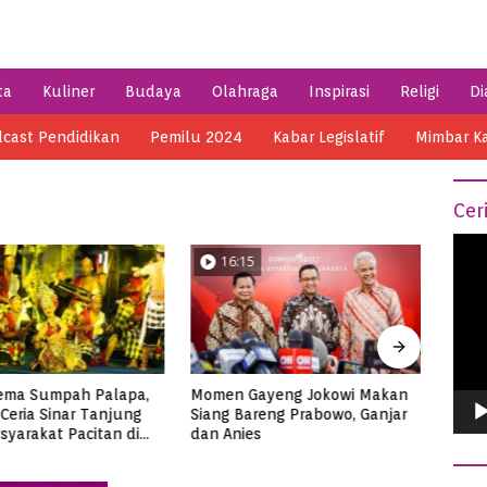
ta
Kuliner
Budaya
Olahraga
Inspirasi
Religi
Di
cast Pendidikan
Pemilu 2024
Kabar Legislatif
Mimbar K
Cer
Vide
16:15
0
Play
ema Sumpah Palapa,
Momen Gayeng Jokowi Makan
Semar
Ceria Sinar Tanjung
Siang Bareng Prabowo, Ganjar
Ribua
syarakat Pacitan di
dan Anies
Tuna
3