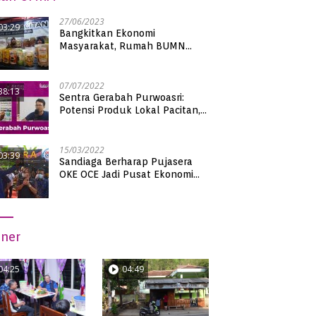
27/06/2023
03:29
Bangkitkan Ekonomi
Masyarakat, Rumah BUMN
Pacitan Pamerkan Puluhan
Produk UMKM Binaan
07/07/2022
38:13
Sentra Gerabah Purwoasri:
Potensi Produk Lokal Pacitan,
Kualitas Nasional
15/03/2022
03:39
Sandiaga Berharap Pujasera
OKE OCE Jadi Pusat Ekonomi
Baru di Pacitan
iner
04:25
04:49