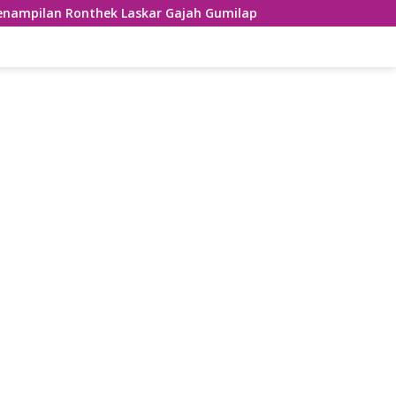
onthek Laskar Gajah Gumilap Kecamatan Arjosari
Usung