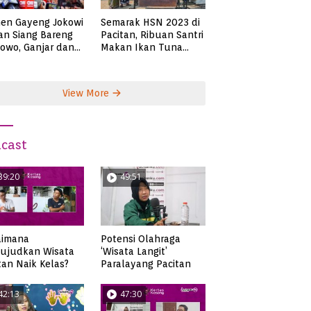
en Gayeng Jokowi
Semarak HSN 2023 di
n Siang Bareng
Pacitan, Ribuan Santri
owo, Ganjar dan
Makan Ikan Tuna
s
Super Jumbo
View More
cast
39:20
49:51
aimana
Potensi Olahraga
ujudkan Wisata
‘Wisata Langit’
tan Naik Kelas?
Paralayang Pacitan
42:13
47:30