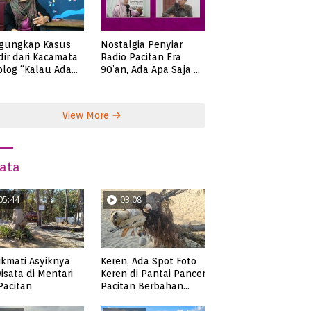
gungkap Kasus
Nostalgia Penyiar
ir dari Kacamata
Radio Pacitan Era
olog “Kalau Ada
90’an, Ada Apa Saja di
lah, Bicaralah..”
Zaman Itu?
View More
ata
05:44
03:08
kmati Asyiknya
Keren, Ada Spot Foto
isata di Mentari
Keren di Pantai Pancer
 Pacitan
Pacitan Berbahan
Sampah