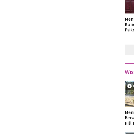
Men
Bund
Psik
Masa
Wis
Meni
Berw
Hill