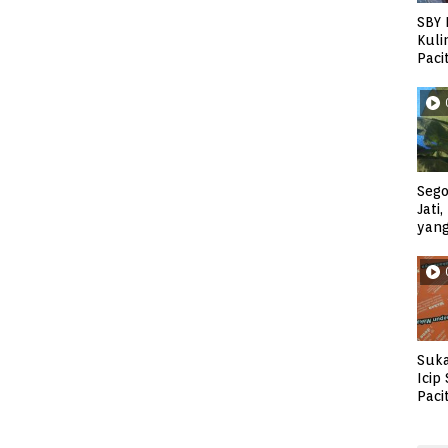
SBY 
Kuli
Paci
Sego
Jati
yan
Suka
Icip
Paci