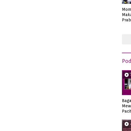
Mom
Maka
Prab
Anie
Pod
Bag
Mew
Paci