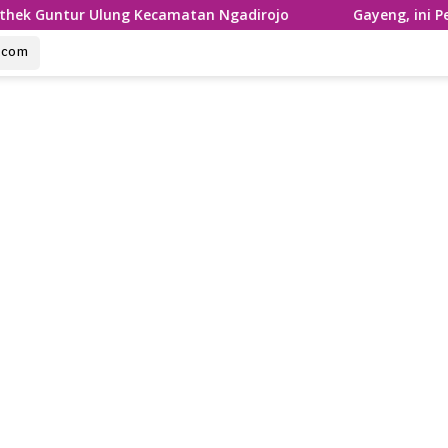
 Ulung Kecamatan Ngadirojo
Gayeng, ini Penampilan R
u.com