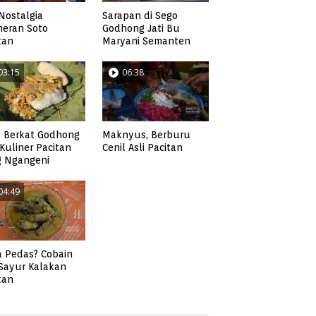
Nostalgia
Sarapan di Sego
neran Soto
Godhong Jati Bu
tan
Maryani Semanten
03:15
06:38
 Berkat Godhong
Maknyus, Berburu
, Kuliner Pacitan
Cenil Asli Pacitan
g Ngangeni
04:49
 Pedas? Cobain
 Sayur Kalakan
tan