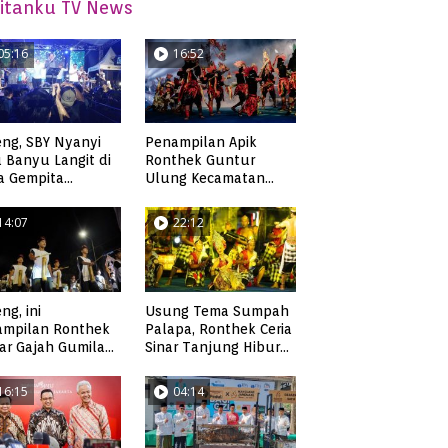
itanku TV News
05:16
16:52
ng, SBY Nyanyi
Penampilan Apik
 Banyu Langit di
Ronthek Guntur
a Gempita
Ulung Kecamatan
akarya Pacitan
Ngadirojo
14:07
22:12
ng, ini
Usung Tema Sumpah
ampilan Ronthek
Palapa, Ronthek Ceria
ar Gajah Gumilap
Sinar Tanjung Hibur
matan Arjosari
Masyarakat Pacitan di
FRP 2023
16:15
04:14