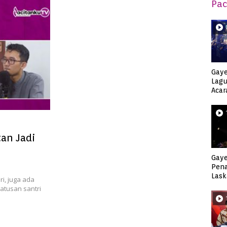
Pac
Gaye
Lagu
Acar
Djag
an Jadi
Gaye
Pen
Lask
ri, juga ada
Keca
atusan santri