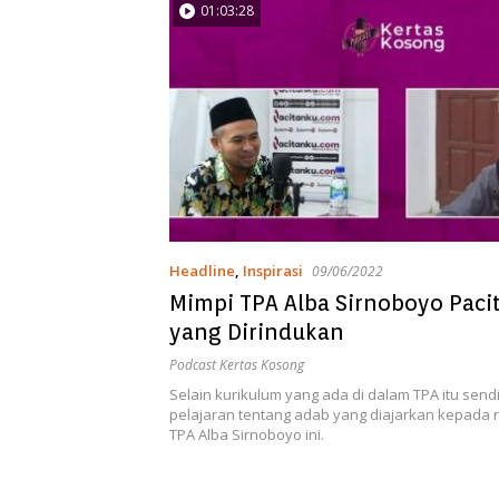
01:03:28
Headline
,
Inspirasi
09/06/2022
Mimpi TPA Alba Sirnoboyo Pacit
yang Dirindukan
Podcast Kertas Kosong
Selain kurikulum yang ada di dalam TPA itu sendi
pelajaran tentang adab yang diajarkan kepada r
TPA Alba Sirnoboyo ini.