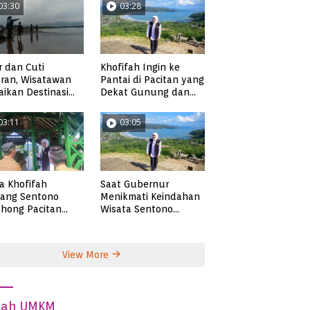
03:30
03:28
r dan Cuti
Khofifah Ingin ke
ran, Wisatawan
Pantai di Pacitan yang
ikan Destinasi
Dekat Gunung dan
ta di Pacitan
Persawahan, Pantai
Pangasan?
03:11
03:05
ta Khofifah
Saat Gubernur
tang Sentono
Menikmati Keindahan
hong Pacitan
Wisata Sentono
an Syekh Subakir
Genthong
View More
dah UMKM