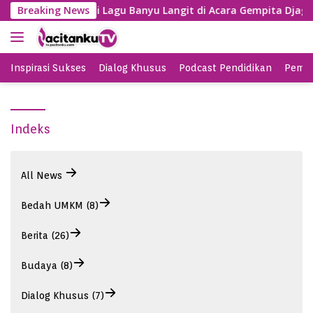
S
ayeng, SBY Nyanyi Lagu Banyu Langit di Acara Gempita Djagak
Breaking News
k
i
p
t
Inspirasi Sukses
Dialog Khusus
Podcast Pendidikan
Pemil
o
c
o
Indeks
n
t
e
n
All News
t
Bedah UMKM (8)
Berita (26)
Budaya (8)
Dialog Khusus (7)