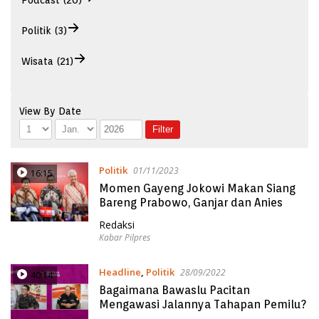
Podcast (20)
Politik (3)
Wisata (21)
View By Date
Politik
01/11/2023
16:15
Momen Gayeng Jokowi Makan Siang
Bareng Prabowo, Ganjar dan Anies
Redaksi
Kabar Pilpres
Headline
,
Politik
28/09/2022
40:14
Bagaimana Bawaslu Pacitan
Mengawasi Jalannya Tahapan Pemilu?