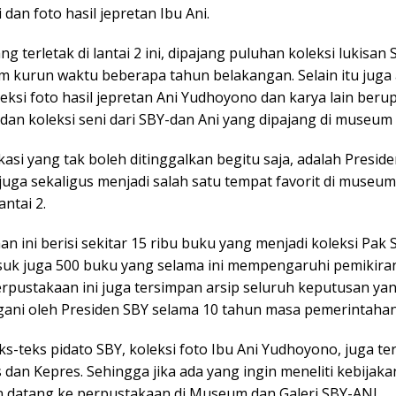
i dan foto hasil jepretan Ibu Ani.
ng terletak di lantai 2 ini, dipajang puluhan koleksi lukisan
am kurun waktu beberapa tahun belakangan. Selain itu juga
eksi foto hasil jepretan Ani Yudhoyono dan karya lain beru
dan koleksi seni dari SBY-dan Ani yang dipajang di museum 
okasi yang tak boleh ditinggalkan begitu saja, adalah Preside
i juga sekaligus menjadi salah satu tempat favorit di museum
antai 2.
n ini berisi sekitar 15 ribu buku yang menjadi koleksi Pak 
suk juga 500 buku yang selama ini mempengaruhi pemikira
erpustakaan ini juga tersimpan arsip seluruh keputusan ya
gani oleh Presiden SBY selama 10 tahun masa pemerintaha
ks-teks pidato SBY, koleksi foto Ibu Ani Yudhoyono, juga t
 dan Kepres. Sehingga jika ada yang ingin meneliti kebijaka
an datang ke perpustakaan di Museum dan Galeri SBY-ANI.