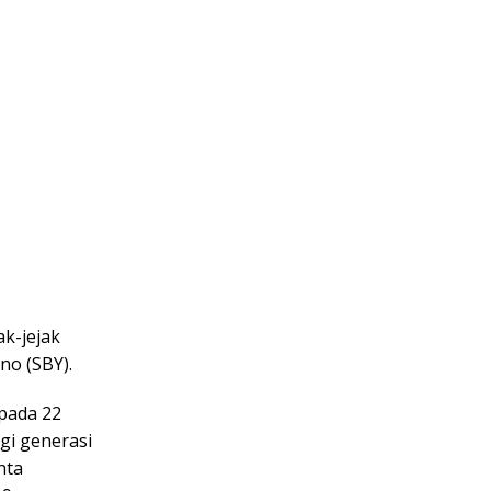
ak-jejak
no (SBY).
 pada 22
gi generasi
nta