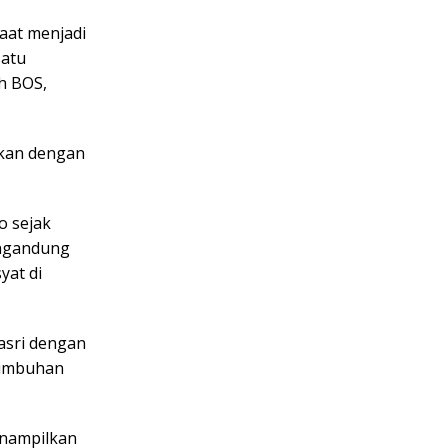
aat menjadi
satu
h BOS,
rkan dengan
o sejak
engandung
yat di
asri dengan
tumbuhan
enampilkan