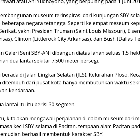
erawati atau Ani Yudhoyono, yang berpulang pada 1 Juni 201
, pembangunan museum terinspirasi dari kunjungan SBY sel
e beberapa negara tetangga. Seperti ke empat meseum kep
Serikat, yakni Presiden Truman (Saint Louis Missouri), Eis
nsas), Clinton (Littlerock City Arkansas), dan Bush (Dallas Te
 Galeri Seni SBY-ANI dibangun diatas lahan seluas 1,5 hek
an dua lantai sekitar 7.500 meter persegi.
berada di Jalan Lingkar Selatan (JLS), Kelurahan Ploso, Ke
ika ditempuh dari pusat kota hanya membutuhkan waktu seki
an kendaraan.
lantai itu itu berisi 30 segmen.
atu, kita akan mengawali perjalanan di dalam museum dari mu
 masa kecil SBY selama di Pacitan, tempaan alam Pacitan pa
 kemudian berhasil membentuk karakter SBY.