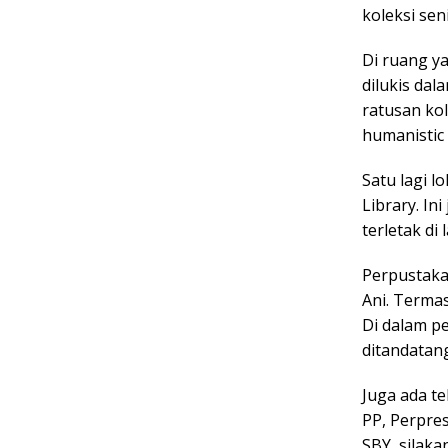
koleksi sen
Di ruang ya
dilukis dal
ratusan kol
humanistic 
Satu lagi l
Library. In
terletak di l
Perpustakaa
Ani. Terma
Di dalam p
ditandatan
Juga ada te
PP, Perpres
SBY, silak