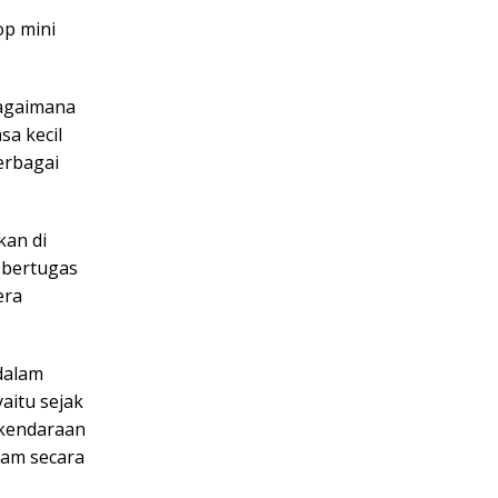
op mini
bagaimana
a kecil
berbagai
kan di
 bertugas
era
dalam
aitu sejak
 kendaraan
kam secara