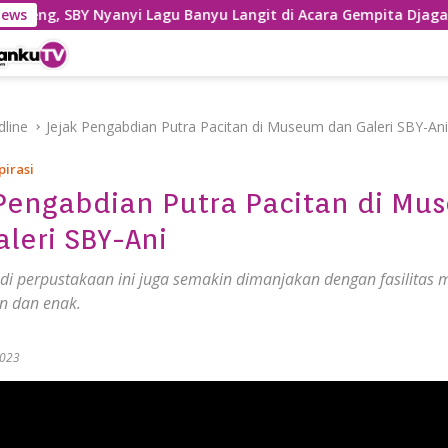
 Nyanyi Lagu Banyu Langit di Acara Gempita Djagakarya Pacit
News
line
Jejak Pengabdian Putra Pacitan di Museum dan Galeri SBY-Ani
pirasi
 Pengabdian Putra Pacitan di Mu
leri SBY-Ani
di perpustakaan ini juga semakin dimanjakan dengan fasilitas
n dan enak.
2023