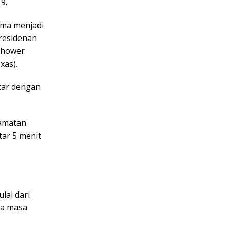
9.
ama menjadi
residenan
enhower
xas).
tar dengan
camatan
tar 5 menit
lai dari
da masa