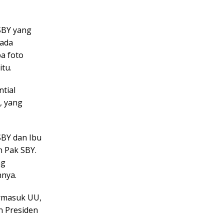
 SBY yang
 ada
pa foto
itu.
ntial
, yang
SBY dan Ibu
n Pak SBY.
ng
nnya.
ermasuk UU,
n Presiden