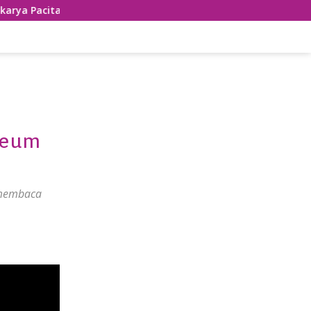
an
Penampilan Apik Ronthek Guntur Ulung Kecamatan 
seum
 membaca