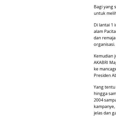
Bagi yang 
untuk meli
Di lantai 
alam Pacit
dan remaja 
organisasi.
Kemudian ju
AKABRI Mag
ke mancage
Presiden A
Yang tentu
hingga samp
2004 sampa
kampanye, 
jelas dan g