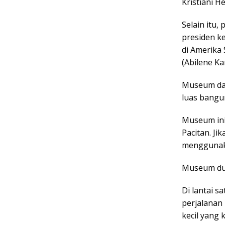
Kristiani H
Selain itu
presiden k
di Amerika 
(Abilene Ka
Museum dan
luas bangun
Museum ini 
Pacitan. J
menggunak
Museum dua 
Di lantai s
perjalanan
kecil yang