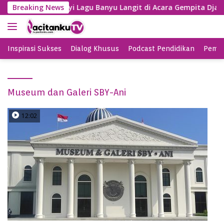
S
Gayeng, SBY Nyanyi Lagu Banyu Langit di Acara Gempita Djaga
Breaking News
k
i
p
t
Inspirasi Sukses
Dialog Khusus
Podcast Pendidikan
Pemil
o
c
o
Museum dan Galeri SBY-Ani
n
t
e
12:02
n
t