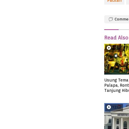
Pacitan
Comme
Read Also
22:12
Usung Tema
Palapa, Ront
Tanjung Hib
Pacitan di F
12:02