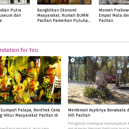
bdian Putra
Bangkitkan Ekonomi
Momen Prabow
Museum dan
Masyarakat, Rumah BUMN
Empat Mata de
i
Pacitan Pamerkan Puluhan
Pacitan
Produk UMKM Binaan
dation for You
05:44
Sumpah Palapa, Ronthek Ceria
Menikmati Asyiknya Berwisata d
g Hibur Masyarakat Pacitan di
Hill Pacitan
Pengelola setempat memanjakan 
perdana tersebut, grup seni
wisatawan dengan berbagai macam