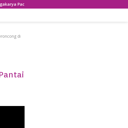
itan
Penampilan Apik Ronthek Guntur Ulung Kecamata
eroncong di
Pantai