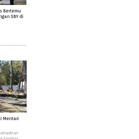
o Bertemu
ngan SBY di
i Mentari
kehadiran
 fasilitas