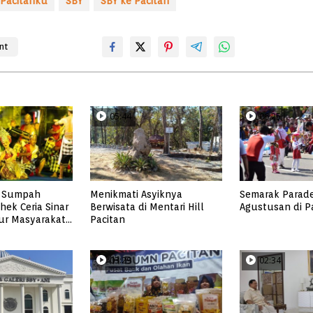
Pacitanku
SBY
SBY ke Pacitan
nt
05:44
06:25
 Sumpah
Menikmati Asyiknya
Semarak Parad
hek Ceria Sinar
Berwisata di Mentari Hill
Agustusan di P
ur Masyarakat
Pacitan
RP 2023
03:29
02:34