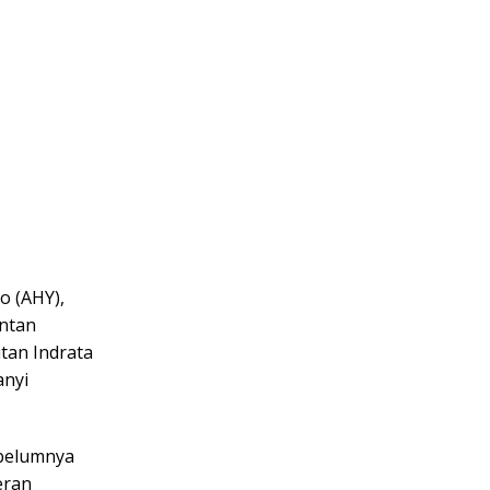
o (AHY),
ntan
tan Indrata
anyi
ebelumnya
eran