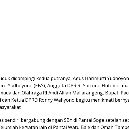
uduk didampingi kedua putranya, Agus Harimurti Yudhoyon
oro Yudhoyono (EBY), Anggota DPR RI Sartono Hutomo, ma
muda dan Olahraga RI Andi Alfian Mallarangeng, Bupati Paci
i dan Ketua DPRD Ronny Wahyono begitu menikmati berny
syarakat.
as sendiri bergabung dengan SBY di Pantai Soge setelah s
sejumlah kegiatan lain di Pantai Watu Bale dan Omah Tamp