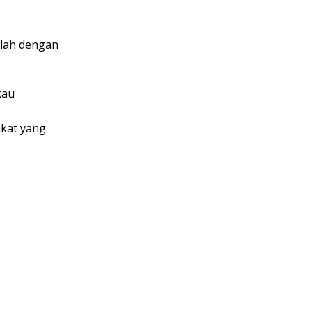
olah dengan
kau
akat yang