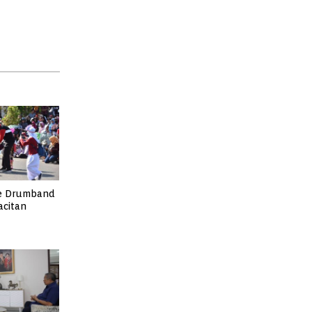
e Drumband
acitan