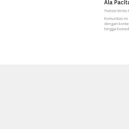
Ala Paci
Podcast Kertas
Komunitas in
dengan konten 
hingga komedi