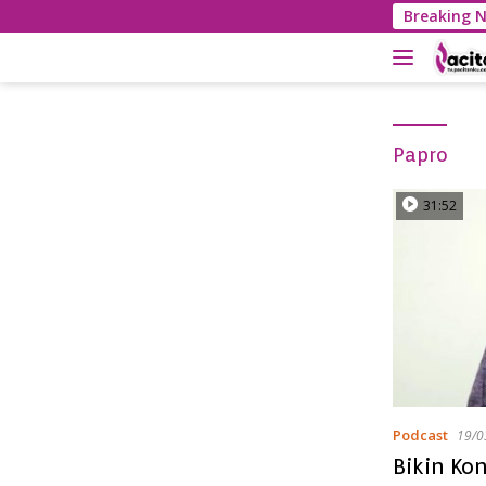
S
Breaking 
k
i
p
t
o
c
Papro
o
n
31:52
t
e
n
t
Podcast
19/0
Bikin Ko