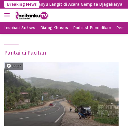
S
SBY Nyanyi Lagu Banyu Langit di Acara Gempita Djagakarya Pac
Breaking News
k
i
p
t
Inspirasi Sukses
Dialog Khusus
Podcast Pendidikan
Pemil
o
c
o
Pantai di Pacitan
n
t
e
05:27
n
t